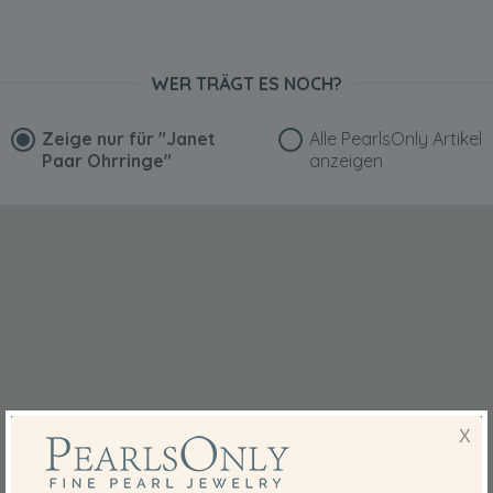
WER TRÄGT ES NOCH?
Zeige nur für
"Janet
Alle PearlsOnly Artikel
Paar Ohrringe"
anzeigen
X