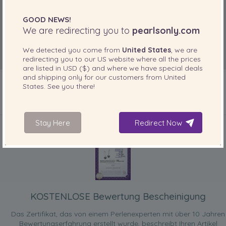
GOOD NEWS!
We are redirecting you to
pearlsonly.com
We detected you come from
United States
, we are
redirecting you to our
US
website where all the prices
are listed in
USD ($)
and where we have special deals
and shipping only for our customers from
United
States
. See you there!
IN IHREM PRODUKT ENTHALTEN
Stay Here
Redirect Now
KOSTENLOSE Bewertung Bescheinigung
Das Zertifikat, das von einem Perlenexperten mit über 10 Jahren
Bewertungserfahrung erstellt wurde, beschreibt Ihren Artikel