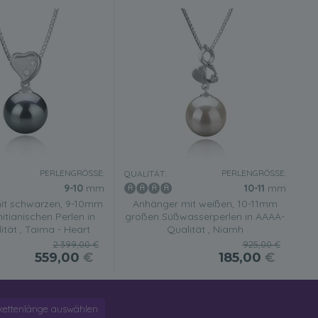
PERLENGRÖSSE:
PERLENGRÖSSE:
QUALITÄT:
9-10
mm
10-11
mm
it schwarzen, 9-10mm
Anhänger mit weißen, 10-11mm
itianischen Perlen in
großen Süßwasserperlen in AAAA-
tät , Taima - Heart
Qualität , Niamh
2.399,00 €
925,00 €
559,00
€
185,00
€
kettenlänge auswählen