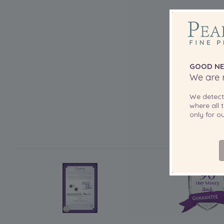
GOOD NE
We are r
We detec
where all t
only for 