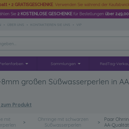
batt + 2 GRATISGESCHENKE
. Verwenden Sie während der Kaufabwi
hlen Sie
2 KOSTENLOSE GESCHENKE
für Bestellungen
über 249,00
N
•
ÜBER UNS
•
KONTAKTIEREN SIE UNS
•
VIP
Perlenfarben
Sammlungen
RedTag-Verkau
-8mm großen Süßwasserperlen in AA-Q
 zum Produkt
e mit
Ohrringe mit schwarzen
Paar Ohrri
>
>
rperlen
Süßwasserperlen
AA-Qualität