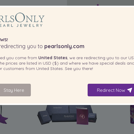
WS!
edirecting you to
pearlsonly.com
ted you come from
United States
, we are redirecting you to our
US
he prices are listed in
USD ($)
and where we have special deals and
our customers from
United States
. See you there!
IN IHREM PRODUKT ENTHALTEN
Stay Here
Redirect Now