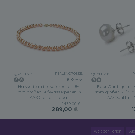
PERLENGRÖSSE:
P
QUALITÄT:
QUALITÄT:
8-9
mm
Halskette mit rosafarbenen, 8-
Paar Ohrringe mit 
9mm großen Süßwasserperlen in
10mm großen Süßwass
AA-Qualität , Jada
AA-Qualität , 
1.479,00 €
289,00
€
1
Welt der Perlen
Ak