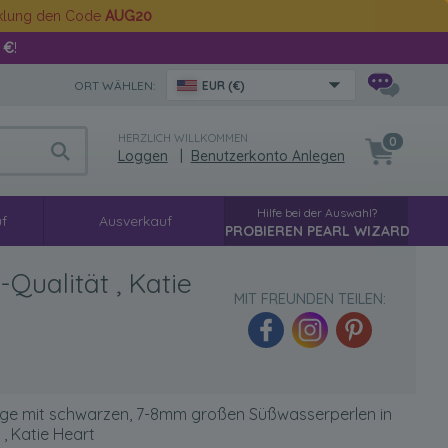
cklung den Code
AUG20
 €
!
ORT WÄHLEN:
EUR (€)
HERZLICH WILLKOMMEN
0
Loggen
|
Benutzerkonto Anlegen
Hilfe bei der Auswahl?
f
Ausverkauf
PROBIEREN PEARL WIZARD
ualität , Katie
MIT FREUNDEN TEILEN:
nge mit schwarzen, 7-8mm großen Süßwasserperlen in
 , Katie Heart