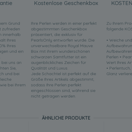
antie
Kostenlose Geschenkbox
KOSTEN
inem Grund
Ihre Perlen werden in einer perfekt
Zu Ihrem Pro
t zufrieden
abgestimmten Geschenkbox
folgende KO
en innerhalb
präsentiert, die exklusiv für
lt Ihres
PearlsOnly entworfen wurde. Die
• Weiche und
0% Ihres
unverwechselbare Royal Mauve
Aufbewahrun
ragen und ein
Box mit ihrem wunderschönen
Aufbewahren 
.
schwarzen Samtfutter ist ein
Perlen • Pea
t bei uns an
augenblickliches Zeichen für
Wert Ihres Ar
chten Sie,
Qualität und Luxus.
• Perlentuch,
ch und bei
Jede Schachtel ist perfekt auf die
Glanz verliere
leiche
Größe Ihres Artikels abgestimmt,
 wie bei Ihrem
sodass Ihre Perlen perfekt
eingeschlossen sind, während sie
nicht getragen werden.
ÄHNLICHE PRODUKTE