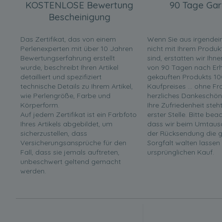
KOSTENLOSE Bewertung
90 Tage Gar
Bescheinigung
Das Zertifikat, das von einem
Wenn Sie aus irgende
Perlenexperten mit über 10 Jahren
nicht mit Ihrem Produk
Bewertungserfahrung erstellt
sind, erstatten wir Ihn
wurde, beschreibt Ihren Artikel
von 90 Tagen nach Erha
detailliert und spezifiziert
gekauften Produkts 10
technische Details zu Ihrem Artikel,
Kaufpreises ... ohne F
wie Perlengröße, Farbe und
herzliches Dankeschön
Körperform.
Ihre Zufriedenheit steh
Auf jedem Zertifikat ist ein Farbfoto
erster Stelle. Bitte bea
Ihres Artikels abgebildet, um
dass wir beim Umtaus
sicherzustellen, dass
der Rücksendung die g
Versicherungsansprüche für den
Sorgfalt walten lassen
Fall, dass sie jemals auftreten,
ursprünglichen Kauf.
unbeschwert geltend gemacht
werden.