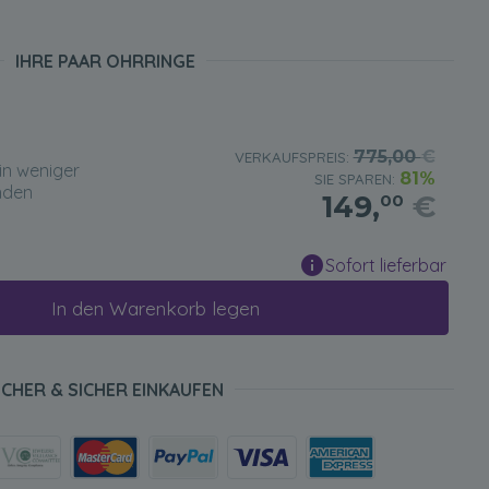
IHRE PAAR OHRRINGE
775,00
€
VERKAUFSPREIS:
in weniger
81%
SIE SPAREN:
nden
149,
€
00
Sofort lieferbar
In den Warenkorb legen
ICHER & SICHER EINKAUFEN