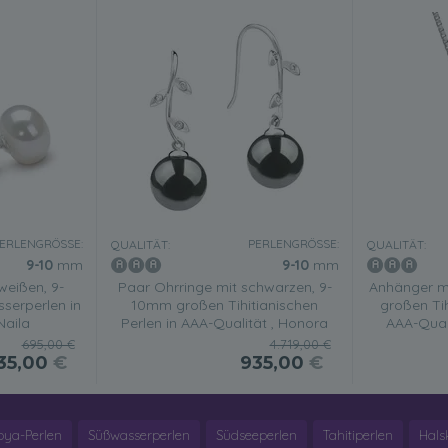
ERLENGRÖSSE:
PERLENGRÖSSE:
QUALITÄT:
QUALITÄT:
9-10
mm
9-10
mm
weißen, 9-
Paar Ohrringe mit schwarzen, 9-
Anhänger m
erperlen in
10mm großen Tihitianischen
großen Tih
Naila
Perlen in AAA-Qualität , Honora
AAA-Quali
695,00 €
4.719,00 €
35,00
€
935,00
€
oya-Perlen
Süßwasserperlen
Südseeperlen
Tahitiperlen
Hals