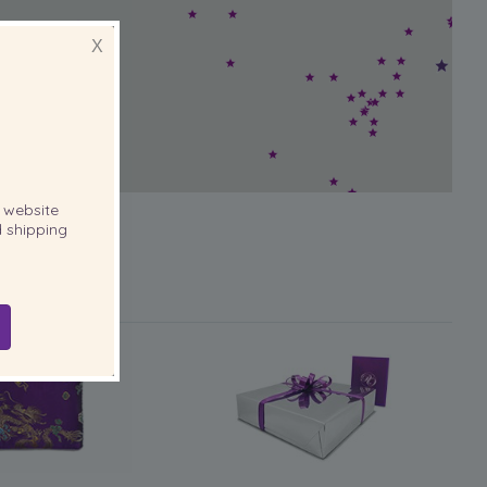
X
website
 shipping