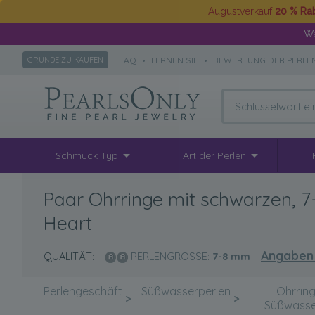
Augustverkauf
20 % Ra
Wä
FAQ
•
LERNEN SIE
•
BEWERTUNG DER PERLE
GRÜNDE ZU KAUFEN
Schmuck Typ
Art der Perlen
Paar Ohrringe mit schwarzen, 7
Heart
Angaben
QUALITÄT:
PERLENGRÖSSE:
7-8
mm
Perlengeschäft
Süßwasserperlen
Ohrring
>
>
Süßwasse