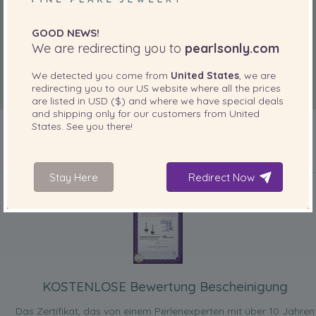
GOOD NEWS!
We are redirecting you to
pearlsonly.com
We detected you come from
United States
, we are
redirecting you to our
US
website where all the prices
are listed in
USD ($)
and where we have special deals
and shipping only for our customers from
United
States
. See you there!
IN IHREM PRODUKT ENTHALTEN
Stay Here
Redirect Now
KOSTENLOSE Bewertung Bescheinigung
Das Zertifikat, das von einem Perlenexperten mit über 10 Jahren