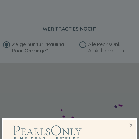
WER TRÄGT ES NOCH?
Zeige nur für
"Paulina
Alle PearlsOnly
Paar Ohrringe"
Artikel anzeigen
X