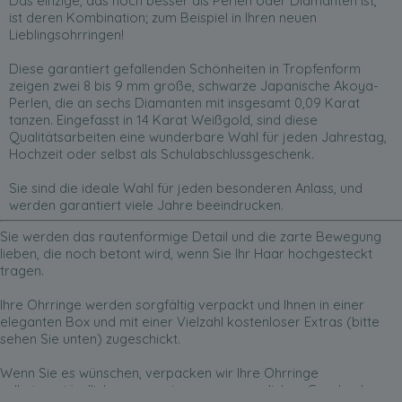
Das einzige, das noch besser als Perlen oder Diamanten ist,
ist deren Kombination; zum Beispiel in Ihren neuen
Lieblingsohrringen!
Diese garantiert gefallenden Schönheiten in Tropfenform
zeigen zwei 8 bis 9 mm große, schwarze Japanische Akoya-
Perlen, die an sechs Diamanten mit insgesamt 0,09 Karat
tanzen. Eingefasst in 14 Karat Weißgold, sind diese
Qualitätsarbeiten eine wunderbare Wahl für jeden Jahrestag,
Hochzeit oder selbst als Schulabschlussgeschenk.
Sie sind die ideale Wahl für jeden besonderen Anlass, und
werden garantiert viele Jahre beeindrucken.
Sie werden das rautenförmige Detail und die zarte Bewegung
lieben, die noch betont wird, wenn Sie Ihr Haar hochgesteckt
tragen.
Ihre Ohrringe werden sorgfältig verpackt und Ihnen in einer
eleganten Box und mit einer Vielzahl kostenloser Extras (bitte
sehen Sie unten) zugeschickt.
Wenn Sie es wünschen, verpacken wir Ihre Ohrringe
selbstverständlich gern zu einem unvergesslichen Geschenk.