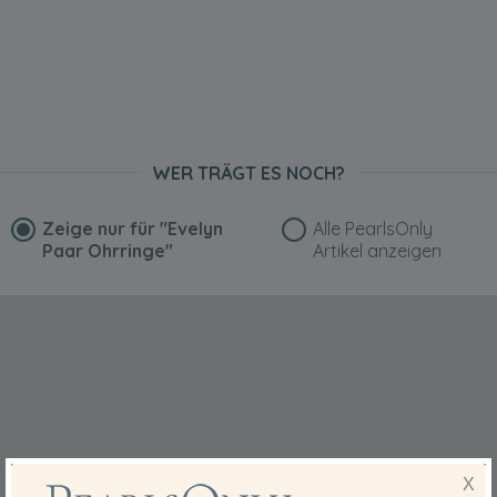
WER TRÄGT ES NOCH?
Zeige nur für
"Evelyn
Alle PearlsOnly
Paar Ohrringe"
Artikel anzeigen
X