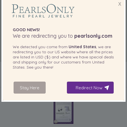
X
GOOD NEWS!
We are redirecting you to
pearlsonly.com
We detected you come from
United States
, we are
redirecting you to our
US
website where all the prices
are listed in
USD ($)
and where we have special deals
and shipping only for our customers from
United
States
. See you there!
IN IHREM PRODUKT ENTHALTEN
Stay Here
Redirect Now