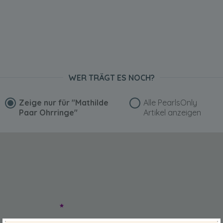
WER TRÄGT ES NOCH?
Zeige nur für
"Mathilde
Alle PearlsOnly
Paar Ohrringe"
Artikel anzeigen