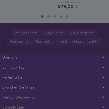
2.839,00 €
579,00
€
Welt der Perlen
Akoya-Perlen
Süßwasserperlen
Südseeperlen
Tahitiperlen
Halskettenlänge auswählen
Über uns
Schmuck Typ
Perlenfarben
Brauchen Sie Hilfe?
Verkauf/Ausverkauf
Sammlungen