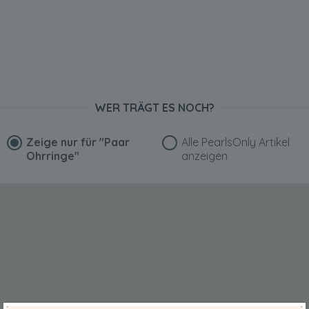
WER TRÄGT ES NOCH?
Zeige nur für
"Paar
Alle PearlsOnly Artikel
Ohrringe"
anzeigen