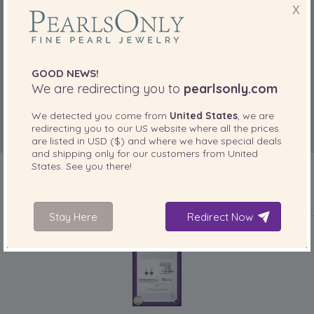
X
GOOD NEWS!
We are redirecting you to
pearlsonly.com
We detected you come from
United States
, we are
redirecting you to our
US
website where all the prices
are listed in
USD ($)
and where we have special deals
and shipping only for our customers from
United
States
. See you there!
IN IHREM PRODUKT ENTHALTEN
Stay Here
Redirect Now