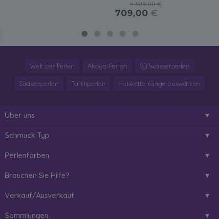
4.309,00 €
709,00
€
Welt der Perlen
Akoya-Perlen
Süßwasserperlen
Südseeperlen
Tahitiperlen
Halskettenlänge auswählen
Über uns
Schmuck Typ
Perlenfarben
Brauchen Sie Hilfe?
Verkauf/Ausverkauf
Sammlungen