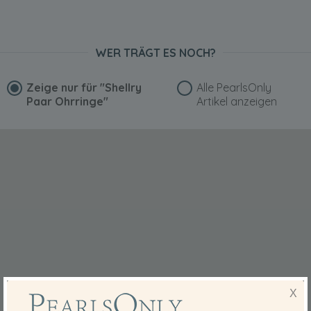
WER TRÄGT ES NOCH?
Zeige nur für
"Shellry
Alle PearlsOnly
Paar Ohrringe"
Artikel anzeigen
X