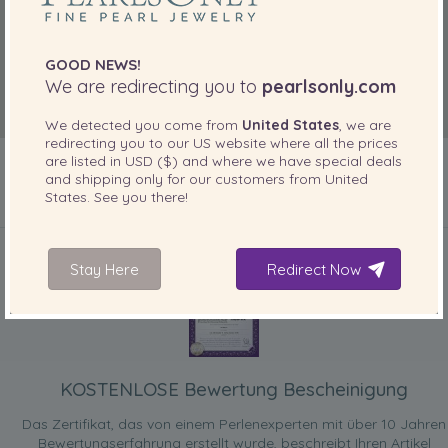
GOOD NEWS!
We are redirecting you to
pearlsonly.com
We detected you come from
United States
, we are
redirecting you to our
US
website where all the prices
are listed in
USD ($)
and where we have special deals
and shipping only for our customers from
United
States
. See you there!
IN IHREM PRODUKT ENTHALTEN
Stay Here
Redirect Now
KOSTENLOSE Bewertung Bescheinigung
Das Zertifikat, das von einem Perlenexperten mit über 10 Jahren
Bewertungserfahrung erstellt wurde, beschreibt Ihren Artikel