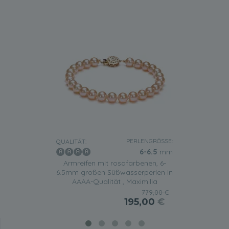
PERLENGRÖSSE:
QUALITÄT:
6-6.5
mm
Armreifen mit rosafarbenen, 6-
6.5mm großen Süßwasserperlen in
AAAA-Qualität , Maximilia
779,00 €
195,00
€