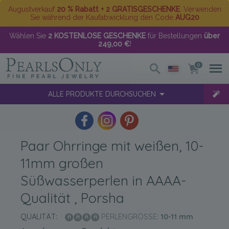
Augustverkauf
20 % Rabatt + 2 GRATISGESCHENKE
. Verwenden
Sie während der Kaufabwicklung den Code
AUG20
Wählen Sie
2 KOSTENLOSE GESCHENKE
für Bestellungen
über
249,00 €
!
0
ALLE PRODUKTE DURCHSUCHEN
Paar Ohrringe mit weißen, 10-
11mm großen
Süßwasserperlen in AAAA-
Qualität , Porsha
QUALITÄT:
PERLENGRÖSSE:
10-11
mm