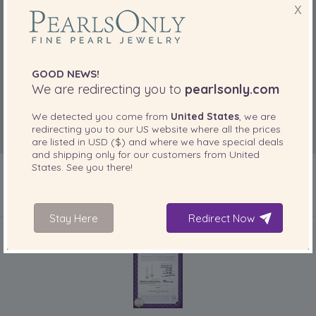
X
GOOD NEWS!
We are redirecting you to
pearlsonly.com
We detected you come from
United States
, we are
redirecting you to our
US
website where all the prices
are listed in
USD ($)
and where we have special deals
and shipping only for our customers from
United
States
. See you there!
IN IHREM PRODUKT ENTHALTEN
Stay Here
Redirect Now