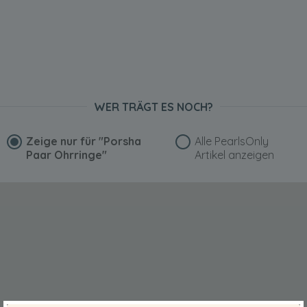
WER TRÄGT ES NOCH?
Zeige nur für
"Porsha
Alle PearlsOnly
Paar Ohrringe"
Artikel anzeigen