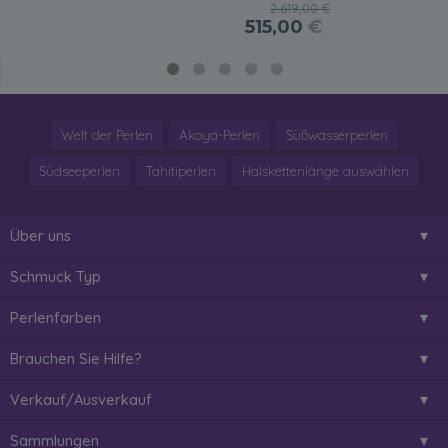
2.619,00 €
515,00
€
Welt der Perlen
Akoya-Perlen
Süßwasserperlen
Südseeperlen
Tahitiperlen
Halskettenlänge auswählen
Über uns
Schmuck Typ
Perlenfarben
Brauchen Sie Hilfe?
Verkauf/Ausverkauf
Sammlungen