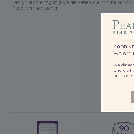
Design ist so einzigartig wie die Perlen, die im Mittelpunkt
Perlenohrringe stehen.
GOOD NE
We are r
We detec
where all t
only for 