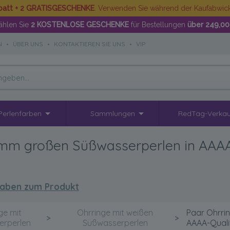
batt + 2 GRATISGESCHENKE
. Verwenden Sie während der Kaufabwi
hlen Sie
2 KOSTENLOSE GESCHENKE
für Bestellungen
über 249,00
N
•
ÜBER UNS
•
KONTAKTIEREN SIE UNS
•
VIP
Perlenfarben
Sammlungen
RedTag-Verkau
1mm großen Süßwasserperlen in AAAA
aben zum Produkt
ge mit
Ohrringe mit weißen
Paar Ohrri
>
>
erperlen
Süßwasserperlen
AAAA-Qualit