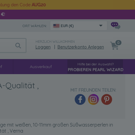
cklung den Code
AUG20
 €
!
ORT WÄHLEN:
EUR (€)
HERZLICH WILLKOMMEN
0
Loggen
|
Benutzerkonto Anlegen
Hilfe bei der Auswahl?
f
Ausverkauf
PROBIEREN PEARL WIZARD
-Qualität ,
MIT FREUNDEN TEILEN:
nge mit weißen, 10-11mm großen Süßwasserperlen in
ät , Verna