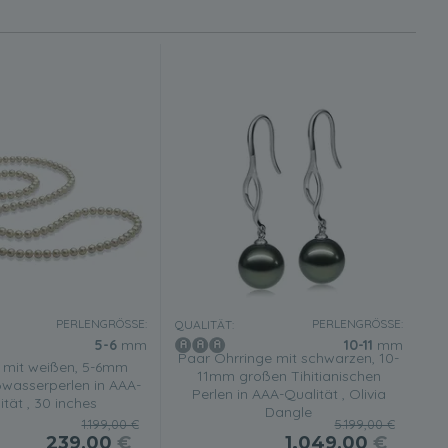
PERLENGRÖSSE:
PERLENGRÖSSE:
QUALITÄT:
5-6
mm
10-11
mm
Paar Ohrringe mit schwarzen, 10-
e mit weißen, 5-6mm
11mm großen Tihitianischen
wasserperlen in AAA-
Perlen in AAA-Qualität , Olivia
ität , 30 inches
Dangle
1.199,00 €
5.199,00 €
239,00
€
1.049,00
€