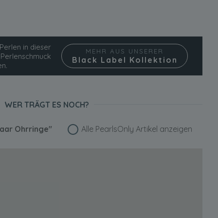
Perlen in dieser
MEHR AUS UNSERER
ie Perlenschmuck
Black Label Kollektion
en.
WER TRÄGT ES NOCH?
aar Ohrringe"
Alle PearlsOnly Artikel anzeigen