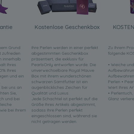
antie
Kostenlose Geschenkbox
KOSTEN
inem Grund
Ihre Perlen werden in einer perfekt
Zu Ihrem Pro
t zufrieden
abgestimmten Geschenkbox
folgende KO
en innerhalb
präsentiert, die exklusiv für
lt Ihres
PearlsOnly entworfen wurde. Die
• Weiche und
0% Ihres
unverwechselbare Royal Mauve
Aufbewahrun
ragen und ein
Box mit ihrem wunderschönen
Aufbewahren 
.
schwarzen Samtfutter ist ein
Perlen • Pea
t bei uns an
augenblickliches Zeichen für
Wert Ihres Ar
chten Sie,
Qualität und Luxus.
• Perlentuch,
ch und bei
Jede Schachtel ist perfekt auf die
Glanz verliere
leiche
Größe Ihres Artikels abgestimmt,
 wie bei Ihrem
sodass Ihre Perlen perfekt
eingeschlossen sind, während sie
nicht getragen werden.