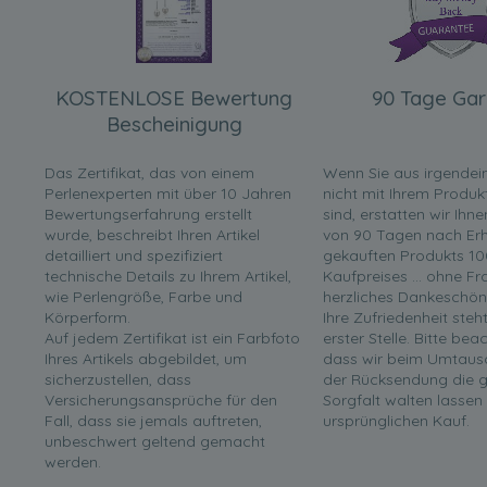
KOSTENLOSE Bewertung
90 Tage Gar
Bescheinigung
Das Zertifikat, das von einem
Wenn Sie aus irgende
Perlenexperten mit über 10 Jahren
nicht mit Ihrem Produk
Bewertungserfahrung erstellt
sind, erstatten wir Ihn
wurde, beschreibt Ihren Artikel
von 90 Tagen nach Erha
detailliert und spezifiziert
gekauften Produkts 10
technische Details zu Ihrem Artikel,
Kaufpreises ... ohne F
wie Perlengröße, Farbe und
herzliches Dankeschön
Körperform.
Ihre Zufriedenheit steh
Auf jedem Zertifikat ist ein Farbfoto
erster Stelle. Bitte bea
Ihres Artikels abgebildet, um
dass wir beim Umtaus
sicherzustellen, dass
der Rücksendung die g
Versicherungsansprüche für den
Sorgfalt walten lassen
Fall, dass sie jemals auftreten,
ursprünglichen Kauf.
unbeschwert geltend gemacht
werden.