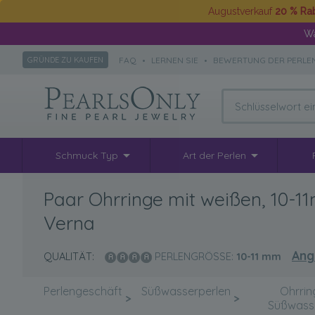
Augustverkauf
20 % Ra
Wä
FAQ
•
LERNEN SIE
•
BEWERTUNG DER PERLE
GRÜNDE ZU KAUFEN
Schmuck Typ
Art der Perlen
Paar Ohrringe mit weißen, 10-1
Verna
Ang
QUALITÄT:
PERLENGRÖSSE:
10-11
mm
Perlengeschäft
Süßwasserperlen
Ohrrin
>
>
Süßwass