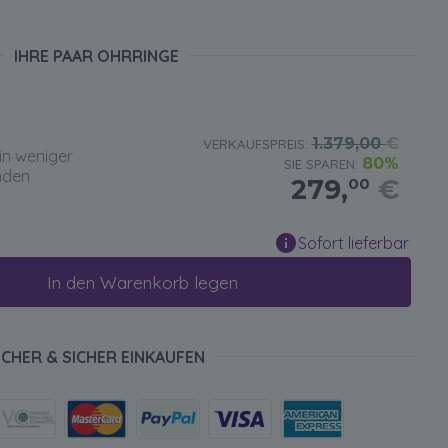
IHRE PAAR OHRRINGE
1.379,00
€
VERKAUFSPREIS:
in weniger
80%
SIE SPAREN:
nden
279,
€
00
Sofort lieferbar
In den Warenkorb legen
ICHER & SICHER EINKAUFEN