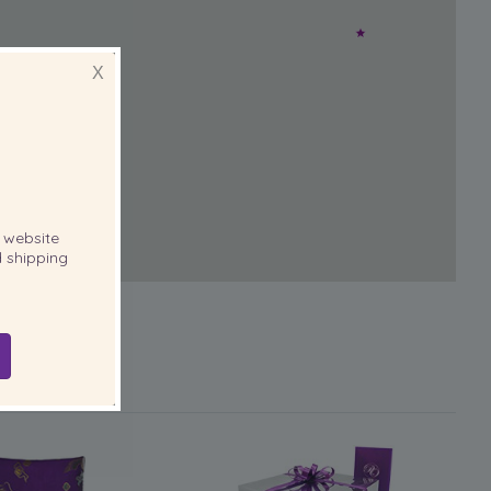
X
website
 shipping