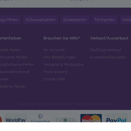
oya-Perlen
Süßwasserperlen
Südseeperlen
Tahitiperlen
Hals
erlenfarben
Brauchen Sie Hilfe?
Verkauf/Ausverkauf
eiße Perlen
Ihr Account
RedTag-Verkauf
chwarze Perlen
Ihre Bestellungen
Ausverkaufsposten
osafarbene Perlen
Versand & Rückgabe
avendelfarbene
Pearl Wizard
erlen
Online Hilfe
oldene Perlen
Copyright © 2026 PearlsOnly™. All Rights Reserved