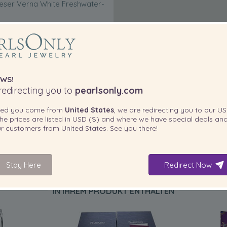
 dieser Verna White Freshwater-
WS!
edirecting you to
pearlsonly.com
ted you come from
United States
, we are redirecting you to our
US
he prices are listed in
USD ($)
and where we have special deals and
our customers from
United States
. See you there!
Stay Here
Redirect Now
IN IHREM PRODUKT ENTHALTEN