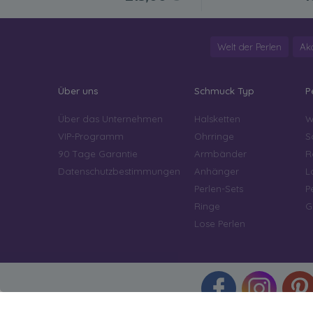
Welt der Perlen
Ak
Über uns
Schmuck Typ
P
Über das Unternehmen
Halsketten
W
VIP-Programm
Ohrringe
S
90 Tage Garantie
Armbänder
R
Datenschutzbestimmungen
Anhänger
L
Perlen-Sets
P
Ringe
G
Lose Perlen