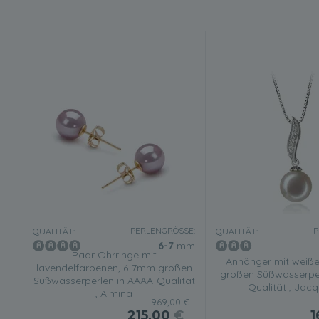
PERLENGRÖSSE:
P
QUALITÄT:
QUALITÄT:
6-7
mm
Paar Ohrringe mit
Anhänger mit weiß
lavendelfarbenen, 6-7mm großen
großen Süßwasserper
Süßwasserperlen in AAAA-Qualität
Qualität , Jacq
, Almina
969,00 €
215,00
€
1