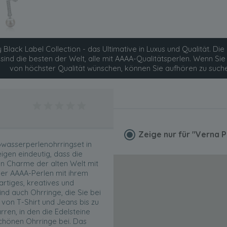
 Black Label Collection - das Ultimative in Luxus und Qualität. Die 
 sind die besten der Welt, alle mit AAAA-Qualitätsperlen. Wenn S
von höchster Qualität wünschen, können Sie aufhören zu such
Zeige nur für
"Verna P
ßwasserperlenohrringset in
eigen eindeutig, dass die
en Charme der alten Welt mit
 der AAAA-Perlen mit ihrem
rtiges, kreatives und
d auch Ohrringe, die Sie bei
 von T-Shirt und Jeans bis zu
ren, in den die Edelsteine
chönen Ohrringe bei. Das