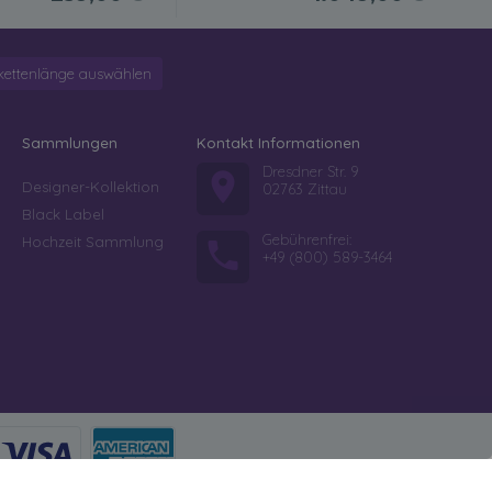
kettenlänge auswählen
Sammlungen
Kontakt Informationen
Dresdner Str. 9
Designer-Kollektion
02763 Zittau
Black Label
Gebührenfrei:
Hochzeit Sammlung
+49 (800) 589-3464