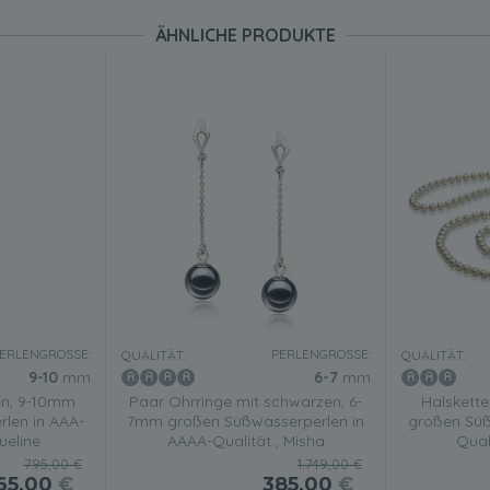
ÄHNLICHE PRODUKTE
ERLENGRÖSSE:
PERLENGRÖSSE:
QUALITÄT:
QUALITÄT:
9-10
mm
6-7
mm
en, 9-10mm
Paar Ohrringe mit schwarzen, 6-
Halskett
len in AAA-
7mm großen Süßwasserperlen in
großen Süß
ueline
AAAA-Qualität , Misha
Qual
795,00 €
1.749,00 €
65,00
€
385,00
€