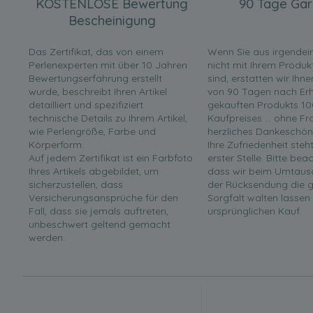
KOSTENLOSE Bewertung
90 Tage Gar
Bescheinigung
Das Zertifikat, das von einem
Wenn Sie aus irgende
Perlenexperten mit über 10 Jahren
nicht mit Ihrem Produk
Bewertungserfahrung erstellt
sind, erstatten wir Ihn
wurde, beschreibt Ihren Artikel
von 90 Tagen nach Erha
detailliert und spezifiziert
gekauften Produkts 10
technische Details zu Ihrem Artikel,
Kaufpreises ... ohne F
wie Perlengröße, Farbe und
herzliches Dankeschön
Körperform.
Ihre Zufriedenheit steh
Auf jedem Zertifikat ist ein Farbfoto
erster Stelle. Bitte bea
Ihres Artikels abgebildet, um
dass wir beim Umtaus
sicherzustellen, dass
der Rücksendung die g
Versicherungsansprüche für den
Sorgfalt walten lassen
Fall, dass sie jemals auftreten,
ursprünglichen Kauf.
unbeschwert geltend gemacht
werden.