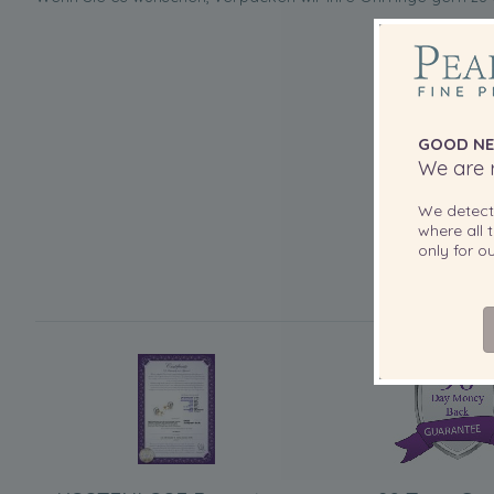
GOOD NE
We are r
We detec
where all t
only for 