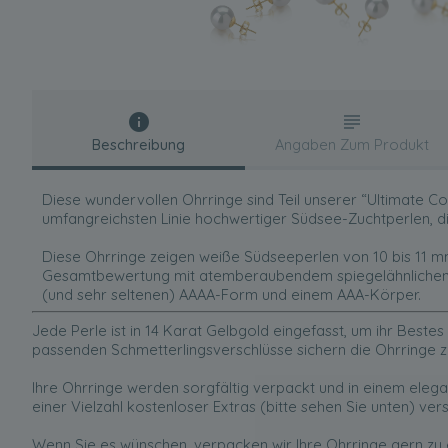
Beschreibung
Angaben Zum Produkt
Diese wundervollen Ohrringe sind Teil unserer “Ultimate Col
umfangreichsten Linie hochwertiger Südsee-Zuchtperlen, di
Diese Ohrringe zeigen weiße Südseeperlen von 10 bis 11 m
Gesamtbewertung mit atemberaubendem spiegelähnlichen 
(und sehr seltenen) AAAA-Form und einem AAA-Körper.
Jede Perle ist in 14 Karat Gelbgold eingefasst, um ihr Beste
passenden Schmetterlingsverschlüsse sichern die Ohrringe z
Ihre Ohrringe werden sorgfältig verpackt und in einem ele
einer Vielzahl kostenloser Extras (bitte sehen Sie unten) ver
Wenn Sie es wünschen, verpacken wir Ihre Ohrringe gern zu 