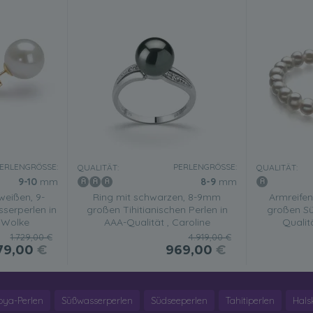
ERLENGRÖSSE:
PERLENGRÖSSE:
QUALITÄT:
QUALITÄT:
9-10
mm
8-9
mm
weißen, 9-
Ring mit schwarzen, 8-9mm
Armreife
erperlen in
großen Tihitianischen Perlen in
großen Sü
 Wolke
AAA-Qualität , Caroline
Qualitä
1.729,00 €
4.919,00 €
79,00
€
969,00
€
oya-Perlen
Süßwasserperlen
Südseeperlen
Tahitiperlen
Hals