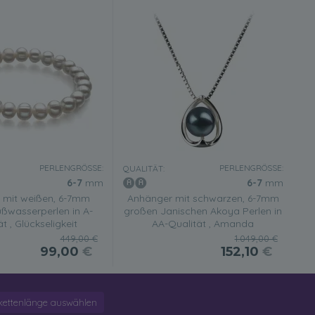
PERLENGRÖSSE:
PERLENGRÖSSE:
QUALITÄT:
6-7
mm
6-7
mm
n mit weißen, 6-7mm
Anhänger mit schwarzen, 6-7mm
ßwasserperlen in A-
großen Janischen Akoya Perlen in
t , Glückseligkeit
AA-Qualität , Amanda
449,00 €
1.049,00 €
99,00
€
152,10
€
kettenlänge auswählen