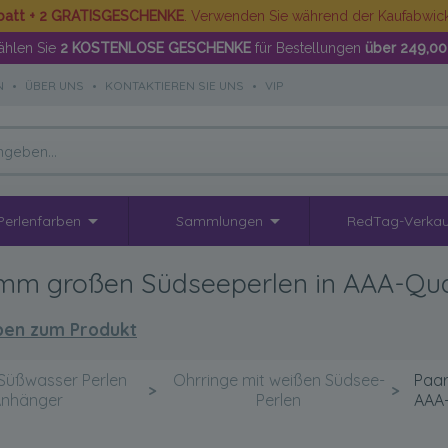
batt + 2 GRATISGESCHENKE
. Verwenden Sie während der Kaufabwi
hlen Sie
2 KOSTENLOSE GESCHENKE
für Bestellungen
über 249,00
N
•
ÜBER UNS
•
KONTAKTIEREN SIE UNS
•
VIP
Perlenfarben
Sammlungen
RedTag-Verkau
11mm großen Südseeperlen in AAA-Qua
en zum Produkt
Süßwasser Perlen
Ohrringe mit weißen Südsee-
Paar
>
>
Anhänger
Perlen
AAA-