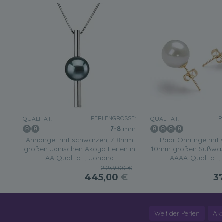
PERLENGRÖSSE:
P
QUALITÄT:
QUALITÄT:
7-8
mm
Anhänger mit schwarzen, 7-8mm
Paar Ohrringe mit 
großen Janischen Akoya Perlen in
10mm großen Süßwass
AA-Qualität , Johana
AAAA-Qualität ,
2.239,00 €
445,00
€
3
Welt der Perlen
Ak