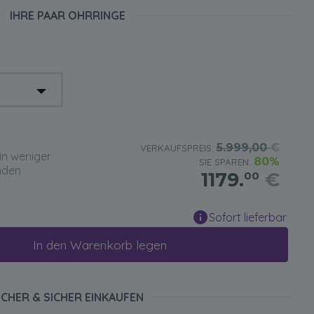
IHRE PAAR OHRRINGE
5.999,00
€
VERKAUFSPREIS:
in weniger
80%
SIE SPAREN:
nden
1179.
€
00
Sofort lieferbar
In den Warenkorb legen
ICHER & SICHER EINKAUFEN