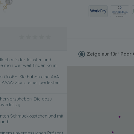
Zeige nur für
"Paar 
lection”: der feinsten und
e man weltweit finden kann.
m Größe. Sie haben eine AAA-
AAAA-Glanz, einer perfekten
s hervorzuheben. Die dazu
uverlässig.
ganten Schmuckkästchen und mit
sandt.
einem unvergesslichen Präsent.