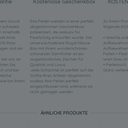
antie
Kostenlose Geschenkbox
KOSTEN
inem Grund
Ihre Perlen werden in einer perfekt
Zu Ihrem Pro
t zufrieden
abgestimmten Geschenkbox
folgende KO
en innerhalb
präsentiert, die exklusiv für
lt Ihres
PearlsOnly entworfen wurde. Die
• Weiche und
0% Ihres
unverwechselbare Royal Mauve
Aufbewahrun
ragen und ein
Box mit ihrem wunderschönen
Aufbewahren 
.
schwarzen Samtfutter ist ein
Perlen • Pea
t bei uns an
augenblickliches Zeichen für
Wert Ihres Ar
chten Sie,
Qualität und Luxus.
• Perlentuch,
ch und bei
Jede Schachtel ist perfekt auf die
Glanz verliere
leiche
Größe Ihres Artikels abgestimmt,
 wie bei Ihrem
sodass Ihre Perlen perfekt
eingeschlossen sind, während sie
nicht getragen werden.
ÄHNLICHE PRODUKTE