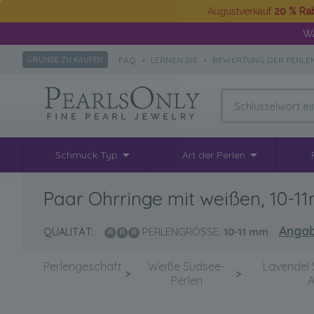
Augustverkauf
20 % Ra
Wä
FAQ
•
LERNEN SIE
•
BEWERTUNG DER PERLE
GRÜNDE ZU KAUFEN
Schmuck Typ
Art der Perlen
Paar Ohrringe mit weißen, 10-
Angab
QUALITÄT:
PERLENGRÖSSE:
10-11
mm
Perlengeschäft
Weiße Südsee-
Lavendel 
>
>
Perlen