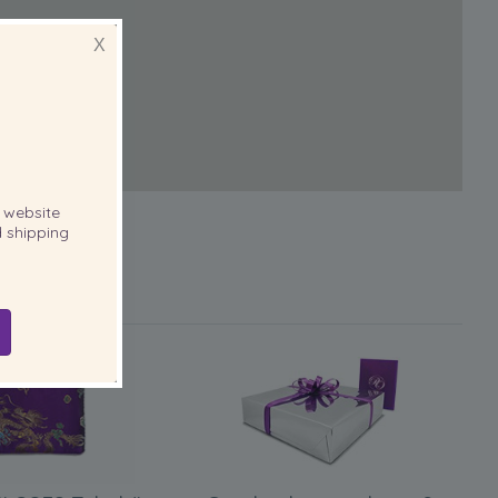
X
website
 shipping