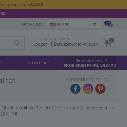
cklung den Code
AUG20
 €
!
ORT WÄHLEN:
EUR (€)
HERZLICH WILLKOMMEN
0
Loggen
|
Benutzerkonto Anlegen
Hilfe bei der Auswahl?
f
Ausverkauf
PROBIEREN PEARL WIZARD
lität
MIT FREUNDEN TEILEN:
 Ohrringe mit weißen, 10-11mm großen Südseeperlen in
Qualität