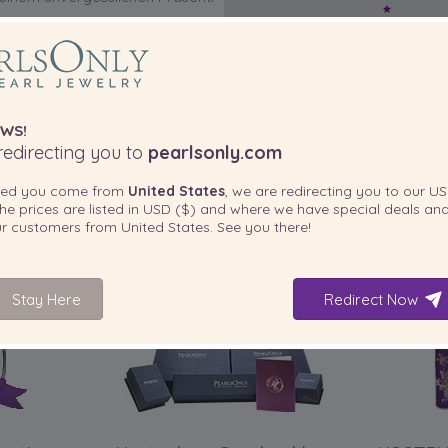
WS!
edirecting you to
pearlsonly.com
ted you come from
United States
, we are redirecting you to our
US
he prices are listed in
USD ($)
and where we have special deals and
our customers from
United States
. See you there!
IN IHREM PRODUKT ENTHALTEN
Stay Here
Redirect Now