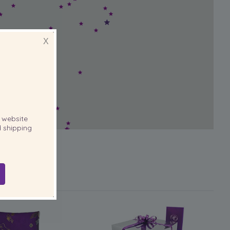
X
website
 shipping