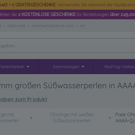
batt + 2 GRATISGESCHENKE
. Verwenden Sie während der Kaufabwi
hlen Sie
2 KOSTENLOSE GESCHENKE
für Bestellungen
über 249,00
N
•
ÜBER UNS
•
KONTAKTIEREN SIE UNS
•
VIP
Perlenfarben
Sammlungen
RedTag-Verkau
-6mm großen Süßwasserperlen in AAA
aben zum Produkt
nge mit
Ohrringe mit weißen
Paar Ohr
>
>
erperlen
Süßwasserperlen
AAAA-Qu