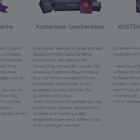
antie
Kostenlose Geschenkbox
KOSTEN
inem Grund
Ihre Perlen werden in einer perfekt
Zu Ihrem Pro
t zufrieden
abgestimmten Geschenkbox
folgende KO
en innerhalb
präsentiert, die exklusiv für
lt Ihres
PearlsOnly entworfen wurde. Die
• Weiche und
0% Ihres
unverwechselbare Royal Mauve
Aufbewahrun
ragen und ein
Box mit ihrem wunderschönen
Aufbewahren 
.
schwarzen Samtfutter ist ein
Perlen • Pea
t bei uns an
augenblickliches Zeichen für
Wert Ihres Ar
chten Sie,
Qualität und Luxus.
• Perlentuch,
ch und bei
Jede Schachtel ist perfekt auf die
Glanz verliere
leiche
Größe Ihres Artikels abgestimmt,
 wie bei Ihrem
sodass Ihre Perlen perfekt
eingeschlossen sind, während sie
nicht getragen werden.