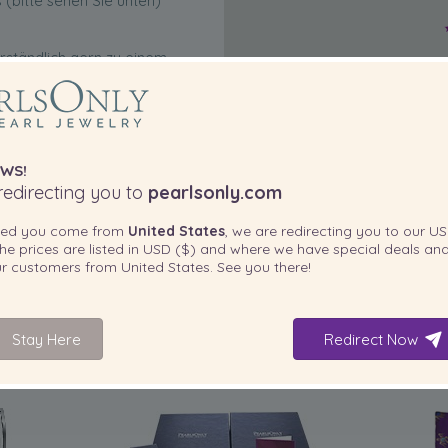
 (bitte sehen Sie unten)
rständlich gern zu einem
WS!
edirecting you to
pearlsonly.com
ted you come from
United States
, we are redirecting you to our
US
he prices are listed in
USD ($)
and where we have special deals and
our customers from
United States
. See you there!
Stay Here
Redirect Now
IN IHREM PRODUKT ENTHALTEN