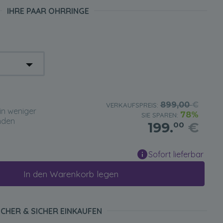
IHRE PAAR OHRRINGE
899,00
€
VERKAUFSPREIS:
in weniger
78%
SIE SPAREN:
nden
199.
€
00
Sofort lieferbar
In den Warenkorb legen
ICHER & SICHER EINKAUFEN