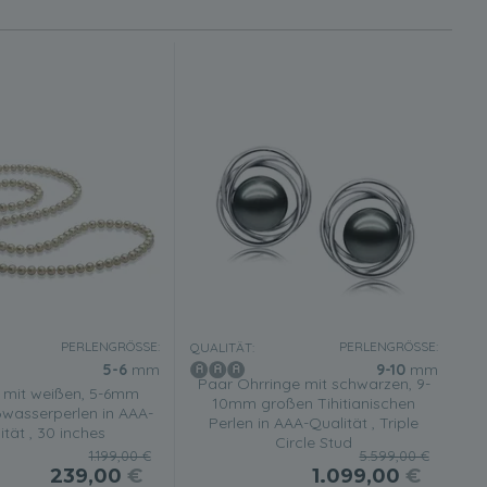
PERLENGRÖSSE:
PERLENGRÖSSE:
QUALITÄT:
5-6
mm
9-10
mm
Paar Ohrringe mit schwarzen, 9-
e mit weißen, 5-6mm
10mm großen Tihitianischen
wasserperlen in AAA-
Perlen in AAA-Qualität , Triple
ität , 30 inches
Circle Stud
1.199,00 €
5.599,00 €
239,00
€
1.099,00
€