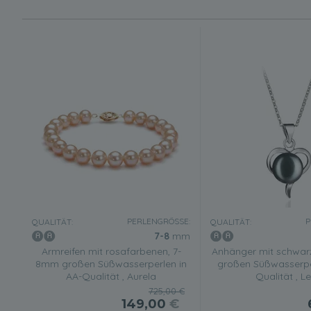
PERLENGRÖSSE:
P
QUALITÄT:
QUALITÄT:
7-8
mm
Armreifen mit rosafarbenen, 7-
Anhänger mit schwar
8mm großen Süßwasserperlen in
großen Süßwasserpe
AA-Qualität , Aurela
Qualität , L
725,00 €
149,00
€