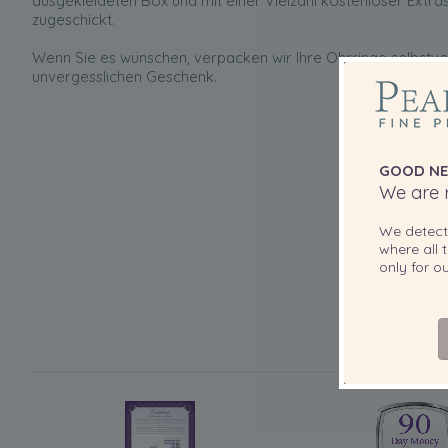
ausgekleideten Box und mit einer Vielzahl kostenloser Extras
zugeschickt.
Wenn Sie es wünschen, verpacken wir Ihre Ohrringe selbstve
unvergesslichen Geschenk.
GOOD NE
We are r
We detec
where all t
only for 