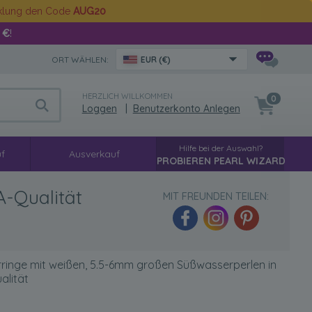
cklung den Code
AUG20
 €
!
ORT WÄHLEN:
EUR (€)
HERZLICH WILLKOMMEN
0
Loggen
|
Benutzerkonto Anlegen
Hilfe bei der Auswahl?
f
Ausverkauf
PROBIEREN PEARL WIZARD
A-Qualität
MIT FREUNDEN TEILEN:
ringe mit weißen, 5.5-6mm großen Süßwasserperlen in
alität