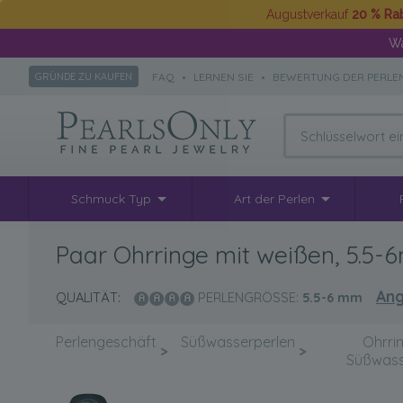
Augustverkauf
20 % Ra
Wä
FAQ
•
LERNEN SIE
•
BEWERTUNG DER PERLE
GRÜNDE ZU KAUFEN
Schmuck Typ
Art der Perlen
Paar Ohrringe mit weißen, 5.5
Ang
QUALITÄT:
PERLENGRÖSSE:
5.5-6
mm
Perlengeschäft
Süßwasserperlen
Ohrri
>
>
Süßwass