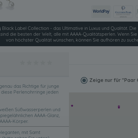
 Black Label Collection - das Ultimative in Luxus und Qualität. Die 
 sind die besten der Welt, alle mit AAAA-Qualitätsperlen. Wenn S
von höchster Qualität wünschen, können Sie aufhören zu such
Zeige nur für
"Paar 
genau das Richtige für junge
diese Perlenohrringe jeden
, weißen Süßwasserperlen und
spiegelähnlichen AAAA-Glanz,
 AAAA-Körper.
eleganten, mit Samt