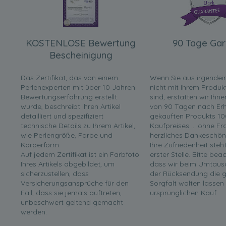
KOSTENLOSE Bewertung
90 Tage Gar
Bescheinigung
Das Zertifikat, das von einem
Wenn Sie aus irgende
Perlenexperten mit über 10 Jahren
nicht mit Ihrem Produk
Bewertungserfahrung erstellt
sind, erstatten wir Ihn
wurde, beschreibt Ihren Artikel
von 90 Tagen nach Erha
detailliert und spezifiziert
gekauften Produkts 10
technische Details zu Ihrem Artikel,
Kaufpreises ... ohne F
wie Perlengröße, Farbe und
herzliches Dankeschön
Körperform.
Ihre Zufriedenheit steh
Auf jedem Zertifikat ist ein Farbfoto
erster Stelle. Bitte bea
Ihres Artikels abgebildet, um
dass wir beim Umtaus
sicherzustellen, dass
der Rücksendung die g
Versicherungsansprüche für den
Sorgfalt walten lassen
Fall, dass sie jemals auftreten,
ursprünglichen Kauf.
unbeschwert geltend gemacht
werden.