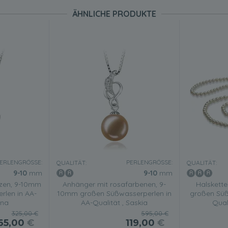
ÄHNLICHE PRODUKTE
ERLENGRÖSSE:
PERLENGRÖSSE:
QUALITÄT:
QUALITÄT:
9-10
mm
9-10
mm
zen, 9-10mm
Anhänger mit rosafarbenen, 9-
Halskett
rlen in AA-
10mm großen Süßwasserperlen in
großen Süß
ena
AA-Qualität , Saskia
Qual
325,00 €
595,00 €
65,00
€
119,00
€