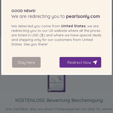
GOOD NEWS!
We are redirecting you to
pearlsonly.com
We detected you come from
United States
, we are
redirecting you to our
US
website where all the prices
are listed in
USD ($)
and where we have special deals
and shipping only for our customers from
United
States
. See you there!
IN IHREM PRODUKT ENTHALTEN
Stay Here
Redirect Now
KOSTENLOSE Bewertung Bescheinigung
Das Zertifikat, das von einem Perlenexperten mit über 10 Jahren