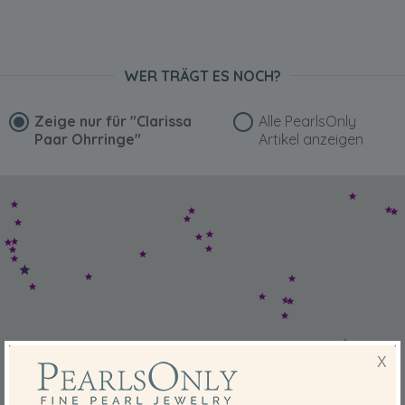
WER TRÄGT ES NOCH?
Zeige nur für
"Clarissa
Alle PearlsOnly
Paar Ohrringe"
Artikel anzeigen
X