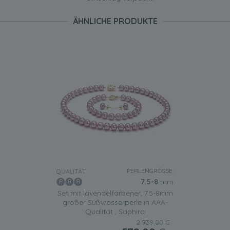
ÄHNLICHE PRODUKTE
PERLENGRÖSSE:
QUALITÄT:
7.5-8
mm
Set mit lavendelfarbener, 7.5-8mm
großer Süßwasserperle in AAA-
Qualität , Saphira
2.939,00 €