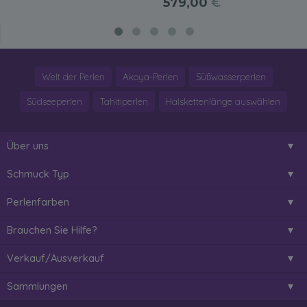
579,00
€
Welt der Perlen
Akoya-Perlen
Süßwasserperlen
Südseeperlen
Tahitiperlen
Halskettenlänge auswählen
Über uns
Schmuck Typ
Perlenfarben
Brauchen Sie Hilfe?
Verkauf/Ausverkauf
Sammlungen