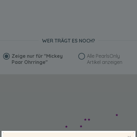
WER TRÄGT ES NOCH?
Zeige nur für
"Mickey
Alle PearlsOnly
Paar Ohrringe"
Artikel anzeigen