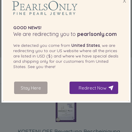
X
GOOD NEWS!
We are redirecting you to
pearlsonly.com
We detected you come from
United States
, we are
redirecting you to our
US
website where all the prices
are listed in
USD ($)
and where we have special deals
and shipping only for our customers from
United
States
. See you there!
IN IHREM PRODUKT ENTHALTEN
Stay Here
Redirect Now
KOSTENLOSE Bewertung Bescheinigung