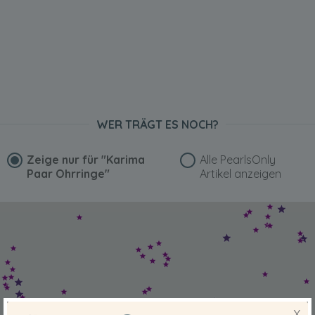
WER TRÄGT ES NOCH?
Zeige nur für
"Karima
Alle PearlsOnly
Paar Ohrringe"
Artikel anzeigen
X