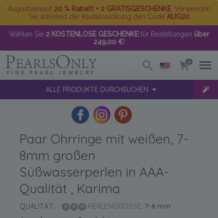
Augustverkauf
20 % Rabatt + 2 GRATISGESCHENKE
. Verwenden
Sie während der Kaufabwicklung den Code
AUG20
Wählen Sie
2 KOSTENLOSE GESCHENKE
für Bestellungen
über
249,00 €
!
0
ALLE PRODUKTE DURCHSUCHEN
Paar Ohrringe mit weißen, 7-
8mm großen
Süßwasserperlen in AAA-
Qualität , Karima
QUALITÄT:
PERLENGRÖSSE:
7-8
mm