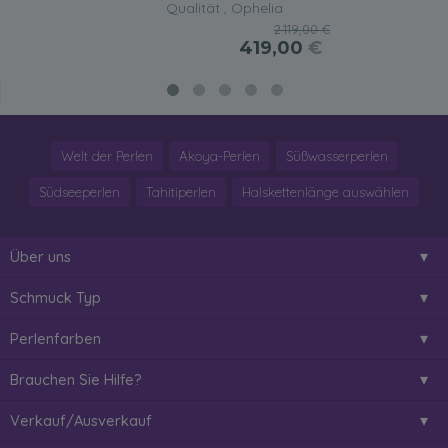
Qualität , Ophelia
2.119,00 €
419,00
€
Welt der Perlen
Akoya-Perlen
Süßwasserperlen
Südseeperlen
Tahitiperlen
Halskettenlänge auswählen
Über uns
Schmuck Typ
Perlenfarben
Brauchen Sie Hilfe?
Verkauf/Ausverkauf