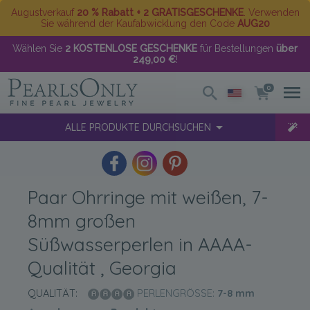
Augustverkauf
20 % Rabatt + 2 GRATISGESCHENKE
. Verwenden
Sie während der Kaufabwicklung den Code
AUG20
Wählen Sie
2 KOSTENLOSE GESCHENKE
für Bestellungen
über
249,00 €
!
0
ALLE PRODUKTE DURCHSUCHEN
Paar Ohrringe mit weißen, 7-
8mm großen
Süßwasserperlen in AAAA-
Qualität , Georgia
QUALITÄT:
PERLENGRÖSSE:
7-8
mm