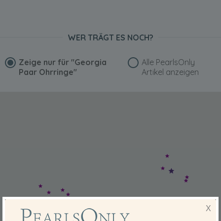
WER TRÄGT ES NOCH?
Zeige nur für
"Georgia
Alle PearlsOnly
Paar Ohrringe"
Artikel anzeigen
X