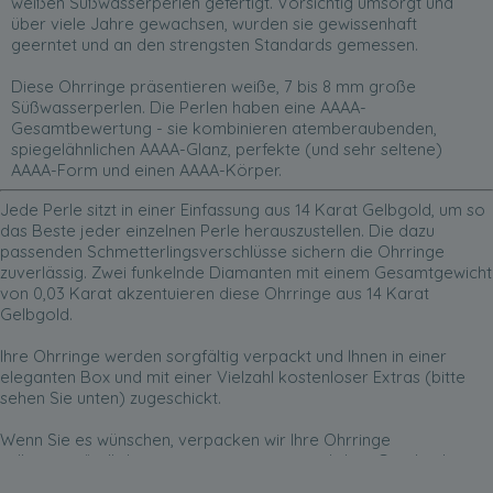
weißen Süßwasserperlen gefertigt. Vorsichtig umsorgt und
über viele Jahre gewachsen, wurden sie gewissenhaft
geerntet und an den strengsten Standards gemessen.
Diese Ohrringe präsentieren weiße, 7 bis 8 mm große
Süßwasserperlen. Die Perlen haben eine AAAA-
Gesamtbewertung - sie kombinieren atemberaubenden,
spiegelähnlichen AAAA-Glanz, perfekte (und sehr seltene)
AAAA-Form und einen AAAA-Körper.
Jede Perle sitzt in einer Einfassung aus 14 Karat Gelbgold, um so
das Beste jeder einzelnen Perle herauszustellen. Die dazu
passenden Schmetterlingsverschlüsse sichern die Ohrringe
zuverlässig. Zwei funkelnde Diamanten mit einem Gesamtgewicht
von 0,03 Karat akzentuieren diese Ohrringe aus 14 Karat
Gelbgold.
Ihre Ohrringe werden sorgfältig verpackt und Ihnen in einer
eleganten Box und mit einer Vielzahl kostenloser Extras (bitte
sehen Sie unten) zugeschickt.
Wenn Sie es wünschen, verpacken wir Ihre Ohrringe
selbstverständlich gern zu einem unvergesslichen Geschenk.