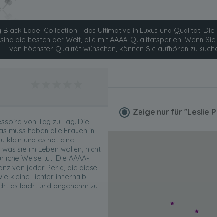
 Black Label Collection - das Ultimative in Luxus und Qualität. Die 
 sind die besten der Welt, alle mit AAAA-Qualitätsperlen. Wenn S
von höchster Qualität wünschen, können Sie aufhören zu such
Zeige nur für
"Leslie 
ssoire von Tag zu Tag. Die
as muss haben alle Frauen in
zu klein und es hat eine
, was sie im Leben wollen, nicht
ürliche Weise tut. Die AAAA-
lanz von jeder Perle, die diese
ie kleine Lichter innerhalb
t es leicht und angenehm zu