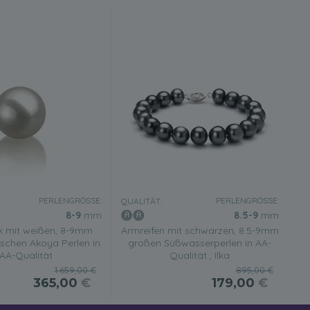
PERLENGRÖSSE:
PERLENGRÖSSE:
QUALITÄT:
8-9
mm
8.5-9
mm
ck mit weißen, 8-9mm
Armreifen mit schwarzen, 8.5-9mm
schen Akoya Perlen in
großen Süßwasserperlen in AA-
AA-Qualität
Qualität , Ilka
1.659,00 €
895,00 €
365,00
€
179,00
€