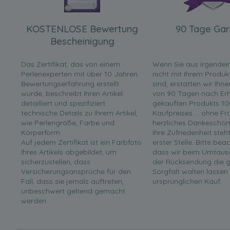
KOSTENLOSE Bewertung
90 Tage Gar
Bescheinigung
Das Zertifikat, das von einem
Wenn Sie aus irgende
Perlenexperten mit über 10 Jahren
nicht mit Ihrem Produk
Bewertungserfahrung erstellt
sind, erstatten wir Ihn
wurde, beschreibt Ihren Artikel
von 90 Tagen nach Erha
detailliert und spezifiziert
gekauften Produkts 10
technische Details zu Ihrem Artikel,
Kaufpreises ... ohne F
wie Perlengröße, Farbe und
herzliches Dankeschön
Körperform.
Ihre Zufriedenheit steh
Auf jedem Zertifikat ist ein Farbfoto
erster Stelle. Bitte bea
Ihres Artikels abgebildet, um
dass wir beim Umtaus
sicherzustellen, dass
der Rücksendung die g
Versicherungsansprüche für den
Sorgfalt walten lassen
Fall, dass sie jemals auftreten,
ursprünglichen Kauf.
unbeschwert geltend gemacht
werden.