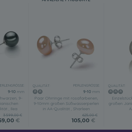
ERLENGRÖSSE:
PERLENGRÖSSE:
QUALITÄT:
QUALITÄT:
9-10
mm
9-10
mm
hwarzen, 9-
Paar Ohrringe mit rosafarbenen,
Einzelstü
ianischen
9-10mm großen Süßwasserperlen
großen Jani
tät , Ilea
in AA-Qualität , Sharleen
A
3.599,00 €
625,00 €
59,00
€
105,00
€