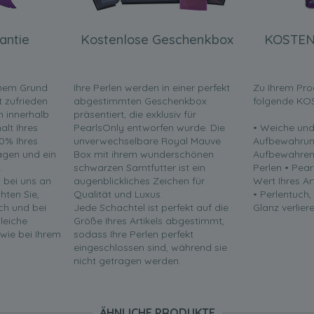
antie
Kostenlose Geschenkbox
KOSTEN
inem Grund
Ihre Perlen werden in einer perfekt
Zu Ihrem Pro
t zufrieden
abgestimmten Geschenkbox
folgende KO
en innerhalb
präsentiert, die exklusiv für
lt Ihres
PearlsOnly entworfen wurde. Die
• Weiche und
0% Ihres
unverwechselbare Royal Mauve
Aufbewahrun
ragen und ein
Box mit ihrem wunderschönen
Aufbewahren 
.
schwarzen Samtfutter ist ein
Perlen • Pea
t bei uns an
augenblickliches Zeichen für
Wert Ihres Ar
chten Sie,
Qualität und Luxus.
• Perlentuch,
ch und bei
Jede Schachtel ist perfekt auf die
Glanz verliere
leiche
Größe Ihres Artikels abgestimmt,
 wie bei Ihrem
sodass Ihre Perlen perfekt
eingeschlossen sind, während sie
nicht getragen werden.
ÄHNLICHE PRODUKTE