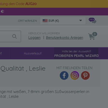
cklung den Code
AUG20
 €
!
ORT WÄHLEN:
EUR (€)
HERZLICH WILLKOMMEN
0
Loggen
|
Benutzerkonto Anlegen
Hilfe bei der Auswahl?
f
Ausverkauf
PROBIEREN PEARL WIZARD
alität , Leslie
MIT FREUNDEN TEILEN:
nge mit weißen, 7-8mm großen Süßwasserperlen in
ät , Leslie