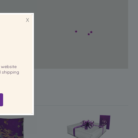
X
website
 shipping