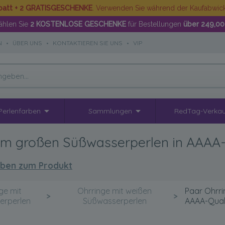
batt + 2 GRATISGESCHENKE
. Verwenden Sie während der Kaufabwi
hlen Sie
2 KOSTENLOSE GESCHENKE
für Bestellungen
über 249,00
N
•
ÜBER UNS
•
KONTAKTIEREN SIE UNS
•
VIP
Perlenfarben
Sammlungen
RedTag-Verkau
m großen Süßwasserperlen in AAAA-Qu
ben zum Produkt
ge mit
Ohrringe mit weißen
Paar Ohrri
>
>
erperlen
Süßwasserperlen
AAAA-Qualit