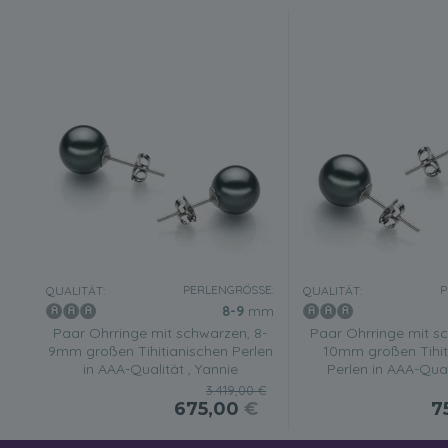
PERLENGRÖSSE:
P
QUALITÄT:
QUALITÄT:
8-9
mm
Paar Ohrringe mit schwarzen, 8-
Paar Ohrringe mit sc
9mm großen Tihitianischen Perlen
10mm großen Tihit
in AAA-Qualität , Yannie
Perlen in AAA-Quali
3.419,00 €
675,00
€
7