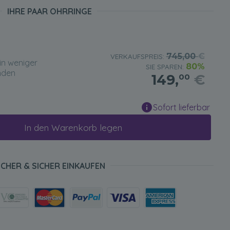
IHRE PAAR OHRRINGE
745,00
€
VERKAUFSPREIS:
in weniger
80%
SIE SPAREN:
nden
149,
€
00
Sofort lieferbar
In den Warenkorb legen
ICHER & SICHER EINKAUFEN