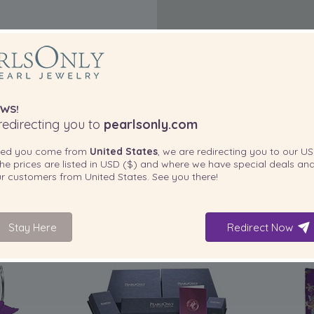
WS!
edirecting you to
pearlsonly.com
ted you come from
United States
, we are redirecting you to our
US
he prices are listed in
USD ($)
and where we have special deals and
our customers from
United States
. See you there!
Stay Here
Redirect Now
IN IHREM PRODUKT ENTHALTEN