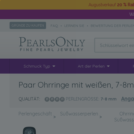
Augustverkauf
20 % Ra
Wä
FAQ
•
LERNEN SIE
•
BEWERTUNG DER PERLE
GRÜNDE ZU KAUFEN
Schmuck Typ
Art der Perlen
Paar Ohrringe mit weißen, 7-8m
Anga
QUALITÄT:
PERLENGRÖSSE:
7-8
mm
Perlengeschäft
Süßwasserperlen
Ohrrin
>
>
Süßwass