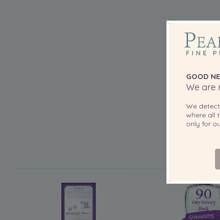
GOOD NE
We are r
We detec
where all t
only for 