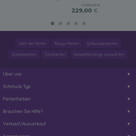
1.409,00 €
229,00
€
Welt der Perlen
Akoya-Perlen
Süßwasserperlen
Südseeperlen
Tahitiperlen
Halskettenlänge auswählen
Über uns
Schmuck Typ
Perlenfarben
Brauchen Sie Hilfe?
Verkauf/Ausverkauf