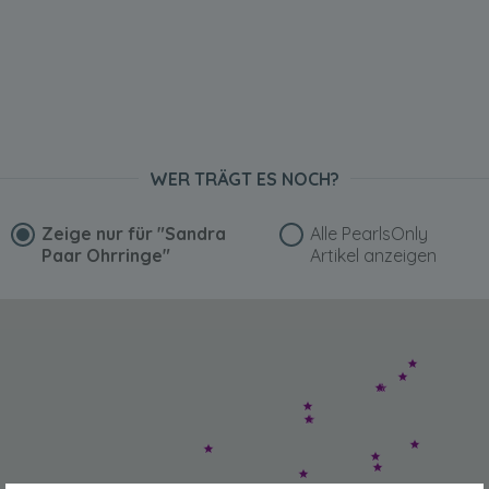
WER TRÄGT ES NOCH?
Zeige nur für
"Sandra
Alle PearlsOnly
Paar Ohrringe"
Artikel anzeigen