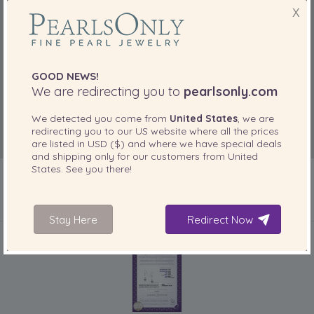
X
GOOD NEWS!
We are redirecting you to
pearlsonly.com
We detected you come from
United States
, we are
redirecting you to our
US
website where all the prices
are listed in
USD ($)
and where we have special deals
and shipping only for our customers from
United
States
. See you there!
Stay Here
Redirect Now
IN IHREM PRODUKT ENTHALTEN