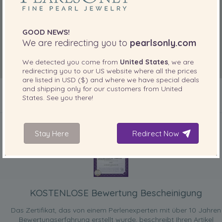
GOOD NEWS!
We are redirecting you to
pearlsonly.com
We detected you come from
United States
, we are
redirecting you to our
US
website where all the prices
are listed in
USD ($)
and where we have special deals
and shipping only for our customers from
United
States
. See you there!
IN IHREM PRODUKT ENTHALTEN
Stay Here
Redirect Now
KOSTENLOSE Bewertung Bescheinigung
Das Zertifikat, das von einem Perlenexperten mit über 10 Jahren
Bewertungserfahrung erstellt wurde, beschreibt Ihren Artikel