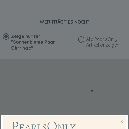
WER TRÄGT ES NOCH?
Zeige nur für
Alle PearlsOnly
"Sonnenblume Paar
Artikel anzeigen
Ohrringe"
X