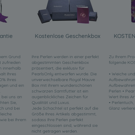
antie
Kostenlose Geschenkbox
KOSTEN
inem Grund
Ihre Perlen werden in einer perfekt
Zu Ihrem Pro
t zufrieden
abgestimmten Geschenkbox
folgende KO
en innerhalb
präsentiert, die exklusiv für
lt Ihres
PearlsOnly entworfen wurde. Die
• Weiche und
0% Ihres
unverwechselbare Royal Mauve
Aufbewahrun
ragen und ein
Box mit ihrem wunderschönen
Aufbewahren 
.
schwarzen Samtfutter ist ein
Perlen • Pea
t bei uns an
augenblickliches Zeichen für
Wert Ihres Ar
chten Sie,
Qualität und Luxus.
• Perlentuch,
ch und bei
Jede Schachtel ist perfekt auf die
Glanz verliere
leiche
Größe Ihres Artikels abgestimmt,
 wie bei Ihrem
sodass Ihre Perlen perfekt
eingeschlossen sind, während sie
nicht getragen werden.