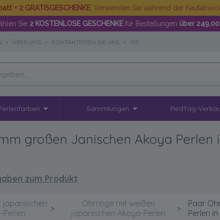
batt + 2 GRATISGESCHENKE
. Verwenden Sie während der Kaufabwi
hlen Sie
2 KOSTENLOSE GESCHENKE
für Bestellungen
über 249,00
N
•
ÜBER UNS
•
KONTAKTIEREN SIE UNS
•
VIP
Perlenfarben
Sammlungen
RedTag-Verkau
-9mm großen Janischen Akoya Perlen
gaben zum Produkt
t japanischen
Ohrringe mit weißen
Paar Ohr
>
>
-Perlen
japanischen Akoya-Perlen
Perlen i