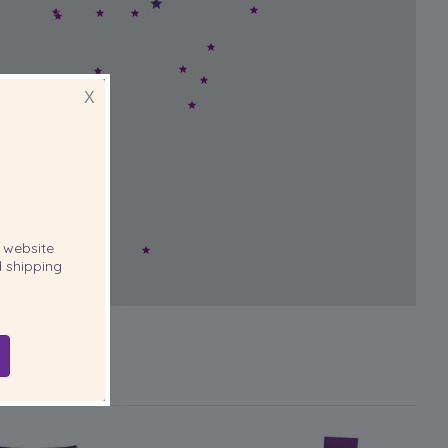
X
website
 shipping