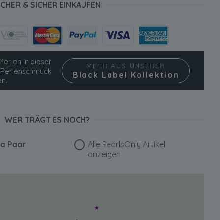
ICHER & SICHER EINKAUFEN
Perlen in dieser
MEHR AUS UNSERER
ie Perlenschmuck
Black Label Kollektion
en.
WER TRÄGT ES NOCH?
a Paar
Alle PearlsOnly Artikel
anzeigen