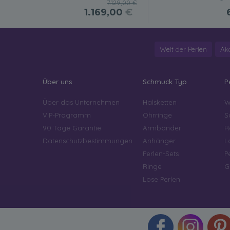
7.129,00 €
1.169,00
€
Welt der Perlen
Ak
Über uns
Schmuck Typ
P
Über das Unternehmen
Halsketten
W
VIP-Programm
Ohrringe
S
90 Tage Garantie
Armbänder
R
Datenschutzbestimmungen
Anhänger
L
Perlen-Sets
P
Ringe
G
Lose Perlen