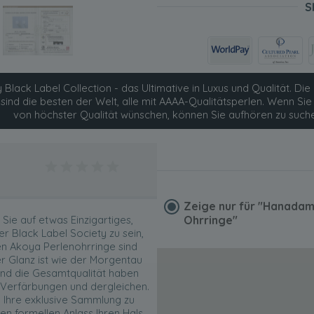
S
 Black Label Collection - das Ultimative in Luxus und Qualität. Die 
 sind die besten der Welt, alle mit AAAA-Qualitätsperlen. Wenn S
von höchster Qualität wünschen, können Sie aufhören zu such
Zeige nur für
"Hanadam
 Sie auf etwas Einzigartiges,
Ohrringe"
r Black Label Society zu sein,
en Akoya Perlenohrringe sind
er Glanz ist wie der Morgentau
 und die Gesamtqualität haben
, Verfärbungen und dergleichen.
m Ihre exklusive Sammlung zu
en formellen Anlass Ihren Hals