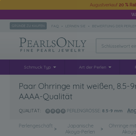
Augustverkauf
20 % Ra
Wä
FAQ
•
LERNEN SIE
•
BEWERTUNG DER PERLE
GRÜNDE ZU KAUFEN
Schmuck Typ
Art der Perlen
Paar Ohrringe mit weißen, 8.5
AAAA-Qualität
An
QUALITÄT:
PERLENGRÖSSE:
8.5-9
mm
Perlengeschäft
Japanische
Ohrringe mi
>
>
Akoya-Perlen
Akoya