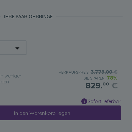
IHRE PAAR OHRRINGE
3.779,00
€
VERKAUFSPREIS:
in weniger
78%
SIE SPAREN:
nden
829.
€
00
Sofort lieferbar
In den Warenkorb legen