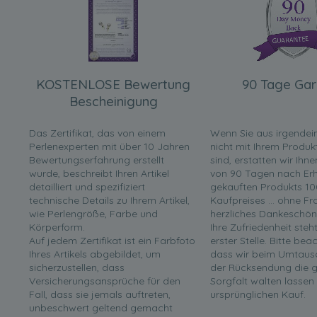
KOSTENLOSE Bewertung
90 Tage Gar
Bescheinigung
Das Zertifikat, das von einem
Wenn Sie aus irgende
Perlenexperten mit über 10 Jahren
nicht mit Ihrem Produk
Bewertungserfahrung erstellt
sind, erstatten wir Ihn
wurde, beschreibt Ihren Artikel
von 90 Tagen nach Erha
detailliert und spezifiziert
gekauften Produkts 10
technische Details zu Ihrem Artikel,
Kaufpreises ... ohne F
wie Perlengröße, Farbe und
herzliches Dankeschön
Körperform.
Ihre Zufriedenheit steh
Auf jedem Zertifikat ist ein Farbfoto
erster Stelle. Bitte bea
Ihres Artikels abgebildet, um
dass wir beim Umtaus
sicherzustellen, dass
der Rücksendung die g
Versicherungsansprüche für den
Sorgfalt walten lassen
Fall, dass sie jemals auftreten,
ursprünglichen Kauf.
unbeschwert geltend gemacht