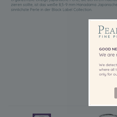
zieren sollte, ist das weiße 8,5-9 mm Hanadama Japanisch
sinnlichste Perle in der Black Label Collection.
GOOD NE
We are r
We detec
where all t
only for 