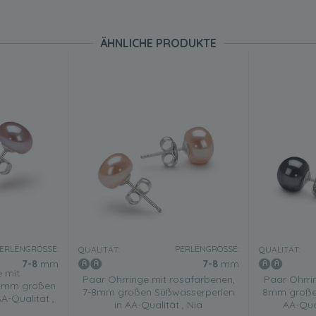
ÄHNLICHE PRODUKTE
ERLENGRÖSSE:
PERLENGRÖSSE:
QUALITÄT:
QUALITÄT:
7-8
mm
7-8
mm
 mit
Paar Ohrringe mit rosafarbenen,
Paar Ohrri
-8mm großen
7-8mm großen Süßwasserperlen
8mm großen
A-Qualität ,
in AA-Qualität , Nia
AA-Qua