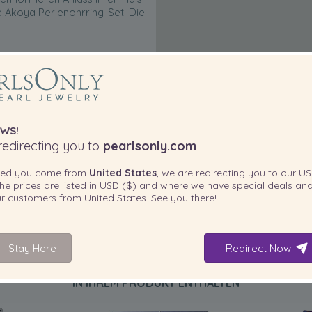
e Akoya Perlenohrring-Set. Die
WS!
edirecting you to
pearlsonly.com
ted you come from
United States
, we are redirecting you to our
US
he prices are listed in
USD ($)
and where we have special deals and
our customers from
United States
. See you there!
Stay Here
Redirect Now
IN IHREM PRODUKT ENTHALTEN