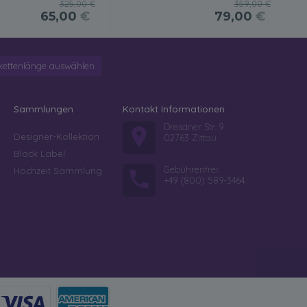
325,00 €
359,00 €
65,00
€
79,00
€
kettenlänge auswählen
Sammlungen
Kontakt Informationen
Dresdner Str. 9
Designer-Kollektion
02763 Zittau
Black Label
Gebührenfrei:
Hochzeit Sammlung
+49 (800) 589-3464