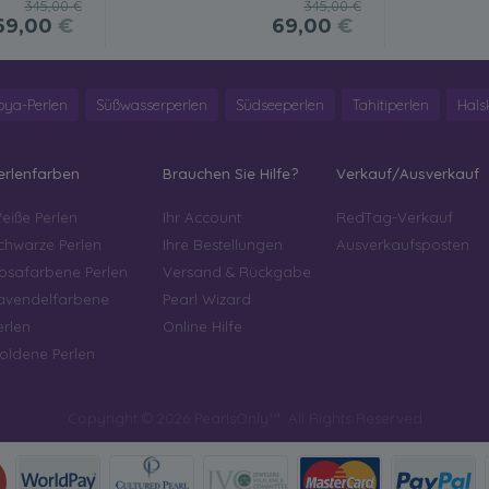
345,00 €
345,00 €
69,00
€
69,00
€
oya-Perlen
Süßwasserperlen
Südseeperlen
Tahitiperlen
Hals
erlenfarben
Brauchen Sie Hilfe?
Verkauf/Ausverkauf
eiße Perlen
Ihr Account
RedTag-Verkauf
chwarze Perlen
Ihre Bestellungen
Ausverkaufsposten
osafarbene Perlen
Versand & Rückgabe
avendelfarbene
Pearl Wizard
erlen
Online Hilfe
oldene Perlen
Copyright © 2026 PearlsOnly™. All Rights Reserved