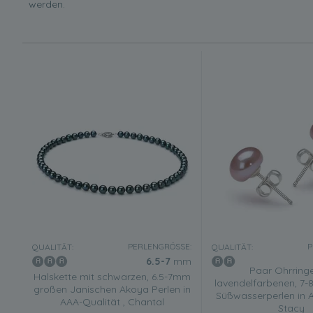
werden.
PERLENGRÖSSE:
P
QUALITÄT:
QUALITÄT:
6.5-7
mm
Paar Ohrringe
Halskette mit schwarzen, 6.5-7mm
lavendelfarbenen, 7
großen Janischen Akoya Perlen in
Süßwasserperlen in A
AAA-Qualität , Chantal
Stacy