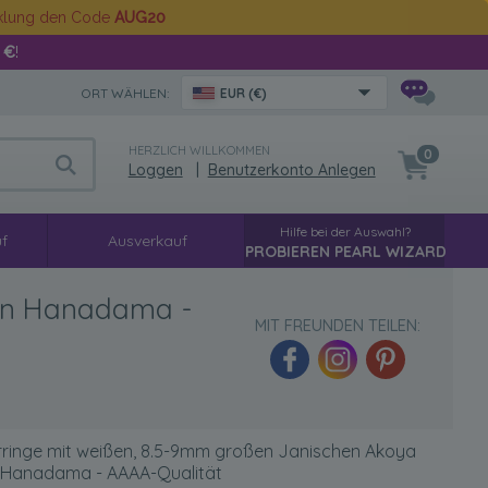
cklung den Code
AUG20
 €
!
ORT WÄHLEN:
EUR (€)
HERZLICH WILLKOMMEN
0
Loggen
|
Benutzerkonto Anlegen
Hilfe bei der Auswahl?
f
Ausverkauf
PROBIEREN PEARL WIZARD
 in Hanadama -
MIT FREUNDEN TEILEN:
ringe mit weißen, 8.5-9mm großen Janischen Akoya
n Hanadama - AAAA-Qualität