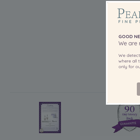
GOOD NE
We are r
We detec
where all t
only for 