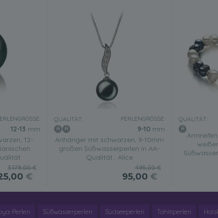
ERLENGRÖSSE:
PERLENGRÖSSE:
QUALITÄT:
QUALITÄT:
12-13
mm
9-10
mm
Armreife
warzen, 12-
Anhänger mit schwarzen, 9-10mm
weiße
ianischen
großen Süßwasserperlen in AA-
Süßwasserp
ualität
Qualität , Alice
3.179,00 €
495,00 €
25,00
€
95,00
€
oya-Perlen
Süßwasserperlen
Südseeperlen
Tahitiperlen
Hals