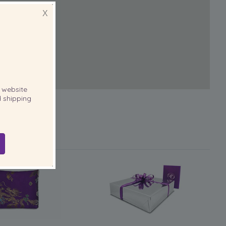
X
website
 shipping