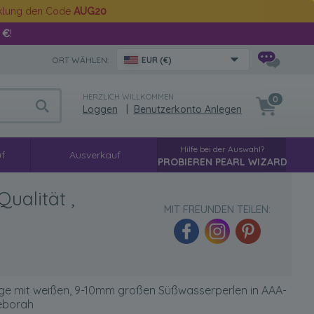
cklung den Code
AUG20
 €
!
ORT WÄHLEN:
EUR (€)
HERZLICH WILLKOMMEN
0
Loggen
|
Benutzerkonto Anlegen
Hilfe bei der Auswahl?
f
Ausverkauf
PROBIEREN PEARL WIZARD
ualität ,
MIT FREUNDEN TEILEN:
ge mit weißen, 9-10mm großen Süßwasserperlen in AAA-
Deborah