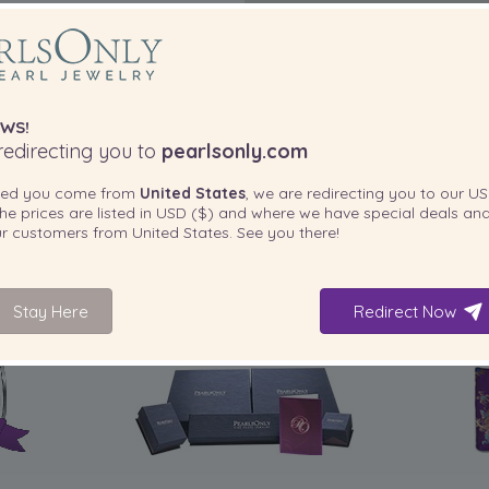
WS!
edirecting you to
pearlsonly.com
ted you come from
United States
, we are redirecting you to our
US
he prices are listed in
USD ($)
and where we have special deals and
our customers from
United States
. See you there!
Stay Here
Redirect Now
IN IHREM PRODUKT ENTHALTEN