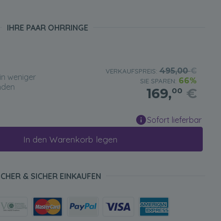
IHRE PAAR OHRRINGE
495,00
€
VERKAUFSPREIS:
in weniger
66%
SIE SPAREN:
nden
169,
€
00
Sofort lieferbar
In den Warenkorb legen
ICHER & SICHER EINKAUFEN