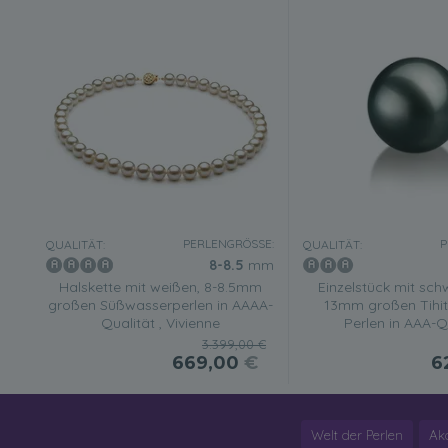
PERLENGRÖSSE:
P
QUALITÄT:
QUALITÄT:
8-8.5
mm
Halskette mit weißen, 8-8.5mm
Einzelstück mit sch
großen Süßwasserperlen in AAAA-
13mm großen Tihit
Qualität , Vivienne
Perlen in AAA-Q
3.399,00 €
669,00
€
6
Welt der Perlen
Ak