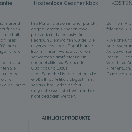
antie
Kostenlose Geschenkbox
KOSTEN
inem Grund
Ihre Perlen werden in einer perfekt
Zu Ihrem Pro
t zufrieden
abgestimmten Geschenkbox
folgende KO
en innerhalb
präsentiert, die exklusiv für
lt Ihres
PearlsOnly entworfen wurde. Die
• Weiche und
0% Ihres
unverwechselbare Royal Mauve
Aufbewahrun
ragen und ein
Box mit ihrem wunderschönen
Aufbewahren 
.
schwarzen Samtfutter ist ein
Perlen • Pea
t bei uns an
augenblickliches Zeichen für
Wert Ihres Ar
chten Sie,
Qualität und Luxus.
• Perlentuch,
ch und bei
Jede Schachtel ist perfekt auf die
Glanz verliere
leiche
Größe Ihres Artikels abgestimmt,
 wie bei Ihrem
sodass Ihre Perlen perfekt
eingeschlossen sind, während sie
nicht getragen werden.
ÄHNLICHE PRODUKTE