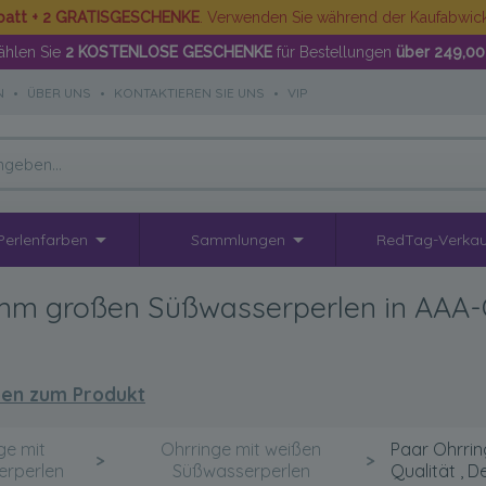
batt + 2 GRATISGESCHENKE
. Verwenden Sie während der Kaufabwi
hlen Sie
2 KOSTENLOSE GESCHENKE
für Bestellungen
über 249,00
N
•
ÜBER UNS
•
KONTAKTIEREN SIE UNS
•
VIP
Perlenfarben
Sammlungen
RedTag-Verkau
0mm großen Süßwasserperlen in AAA-Q
en zum Produkt
ge mit
Ohrringe mit weißen
Paar Ohrrin
>
>
rperlen
Süßwasserperlen
Qualität , 