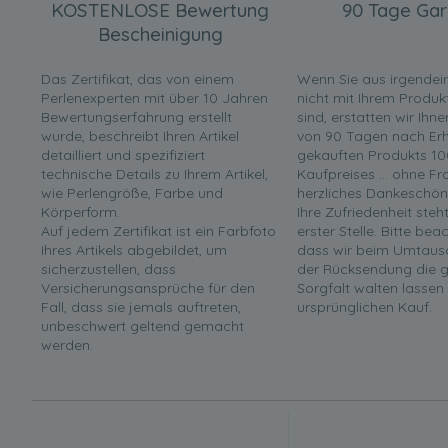
KOSTENLOSE Bewertung
90 Tage Gar
Bescheinigung
Das Zertifikat, das von einem
Wenn Sie aus irgende
Perlenexperten mit über 10 Jahren
nicht mit Ihrem Produk
Bewertungserfahrung erstellt
sind, erstatten wir Ihn
wurde, beschreibt Ihren Artikel
von 90 Tagen nach Erha
detailliert und spezifiziert
gekauften Produkts 10
technische Details zu Ihrem Artikel,
Kaufpreises ... ohne F
wie Perlengröße, Farbe und
herzliches Dankeschön
Körperform.
Ihre Zufriedenheit steh
Auf jedem Zertifikat ist ein Farbfoto
erster Stelle. Bitte bea
Ihres Artikels abgebildet, um
dass wir beim Umtaus
sicherzustellen, dass
der Rücksendung die g
Versicherungsansprüche für den
Sorgfalt walten lassen
Fall, dass sie jemals auftreten,
ursprünglichen Kauf.
unbeschwert geltend gemacht
werden.