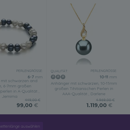
PERLENGRÖSSE:
PERLENGRÖSSE:
QUALITÄT:
6-7
mm
10-11
mm
n mit schwarzen and
Anhänger mit schwarzen, 10-11mm
n, 6-7mm großen
großen Tihitianischen Perlen in
erlen in A-Qualität ,
AAA-Qualität , Darlene
Jemima
449,00 €
4.969,00 €
99,00
€
1.119,00
€
kettenlänge auswählen