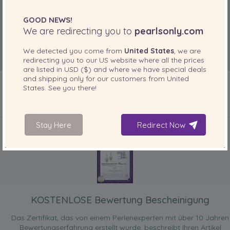
GOOD NEWS!
We are redirecting you to
pearlsonly.com
We detected you come from
United States
, we are
redirecting you to our
US
website where all the prices
are listed in
USD ($)
and where we have special deals
and shipping only for our customers from
United
States
. See you there!
IN IHREM PRODUKT ENTHALTEN
Stay Here
Redirect Now
KOSTENLOSE Bewertung Bescheinigung
Das Zertifikat, das von einem Perlenexperten mit über 10 Jahren
Bewertungserfahrung erstellt wurde, beschreibt Ihren Artikel