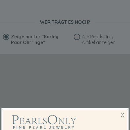
WER TRÄGT ES NOCH?
Zeige nur für
"Karley
Alle PearlsOnly
Paar Ohrringe"
Artikel anzeigen
X