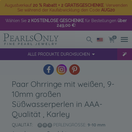
Augustverkauf
20 % Rabatt + 2 GRATISGESCHENKE
. Verwenden
Sie während der Kaufabwicklung den Code
AUG20
Wählen Sie
2 KOSTENLOSE GESCHENKE
für Bestellungen
über
249,00 €
!
0
ALLE PRODUKTE DURCHSUCHEN
Paar Ohrringe mit weißen, 9-
10mm großen
Süßwasserperlen in AAA-
Qualität , Karley
QUALITÄT:
PERLENGRÖSSE:
9-10
mm