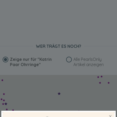
WER TRÄGT ES NOCH?
Zeige nur für
"Katrin
Alle PearlsOnly
Paar Ohrringe"
Artikel anzeigen
X