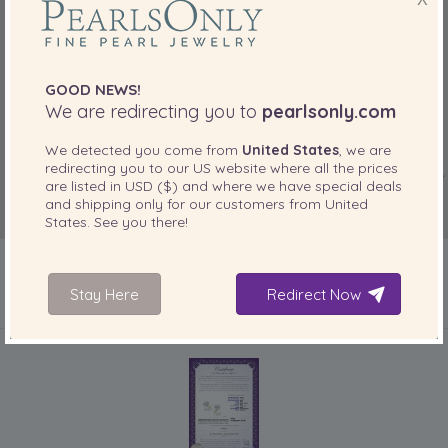
GOOD NEWS!
We are redirecting you to
pearlsonly.com
We detected you come from
United States
, we are
redirecting you to our
US
website where all the prices
are listed in
USD ($)
and where we have special deals
and shipping only for our customers from
United
States
. See you there!
Stay Here
Redirect Now
IN IHREM PRODUKT ENTHALTEN