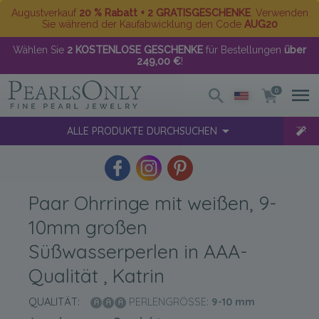
Augustverkauf
20 % Rabatt + 2 GRATISGESCHENKE
. Verwenden
Sie während der Kaufabwicklung den Code
AUG20
Wählen Sie
2 KOSTENLOSE GESCHENKE
für Bestellungen
über
249,00 €
!
0
ALLE PRODUKTE DURCHSUCHEN
Paar Ohrringe mit weißen, 9-
10mm großen
Süßwasserperlen in AAA-
Qualität , Katrin
QUALITÄT:
PERLENGRÖSSE:
9-10
mm