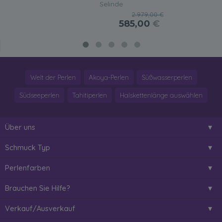
Selinde
2.979,00 €
585,00
€
Welt der Perlen
Akoya-Perlen
Süßwasserperlen
Südseeperlen
Tahitiperlen
Halskettenlänge auswählen
Über uns
Schmuck Typ
Perlenfarben
Brauchen Sie Hilfe?
Verkauf/Ausverkauf