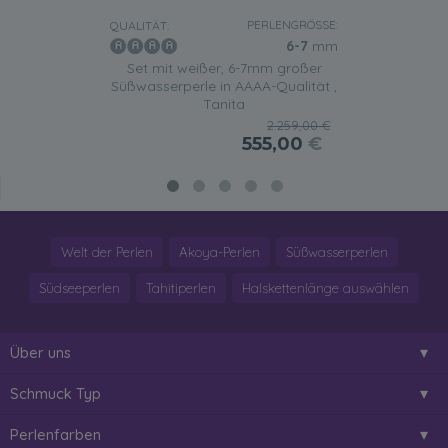
PERLENGRÖSSE:
QUALITÄT:
6-7
mm
Set mit weißer, 6-7mm großer
Süßwasserperle in AAAA-Qualität ,
Tanita
2.259,00 €
555,00
€
Welt der Perlen
Akoya-Perlen
Süßwasserperlen
Südseeperlen
Tahitiperlen
Halskettenlänge auswählen
Über uns
Schmuck Typ
Perlenfarben