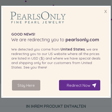
X
GOOD NEWS!
We are redirecting you to
pearlsonly.com
We detected you come from
United States
, we are
redirecting you to our
US
website where all the prices
are listed in
USD ($)
and where we have special deals
and shipping only for our customers from
United
States
. See you there!
Stay Here
Redirect Now
IN IHREM PRODUKT ENTHALTEN