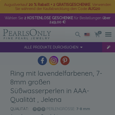
Augustverkauf
20 % Rabatt + 2 GRATISGESCHENKE
. Verwenden
Sie während der Kaufabwicklung den Code
AUG20
Wählen Sie
2 KOSTENLOSE GESCHENKE
für Bestellungen
über
249,00 €
!
0
ALLE PRODUKTE DURCHSUCHEN
Ring mit lavendelfarbenen, 7-
8mm großen
Süßwasserperlen in AAA-
Qualität , Jelena
QUALITÄT:
PERLENGRÖSSE:
7-8
mm