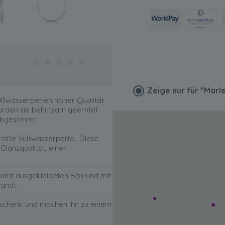
Zeige nur für
"Marl
üßwasserperlen hoher Qualität
wurden sie behutsam geerntet
abgestimmt.
 große Süßwasserperle. Diese
lanzqualität, einer
t Samt ausgekleideten Box und mit
sandt.
eschenk und machen ihn zu einem