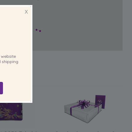
X
website
 shipping