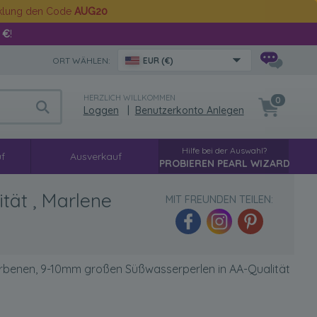
cklung den Code
AUG20
 €
!
ORT WÄHLEN:
EUR (€)
HERZLICH WILLKOMMEN
0
Loggen
|
Benutzerkonto Anlegen
Hilfe bei der Auswahl?
f
Ausverkauf
PROBIEREN PEARL WIZARD
tät , Marlene
MIT FREUNDEN TEILEN:
arbenen, 9-10mm großen Süßwasserperlen in AA-Qualität