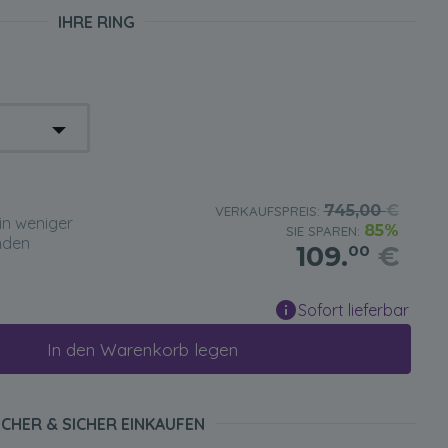
IHRE RING
745,00
€
VERKAUFSPREIS:
in weniger
85%
SIE SPAREN:
nden
109.
€
00
Sofort lieferbar
In den Warenkorb legen
ICHER & SICHER EINKAUFEN