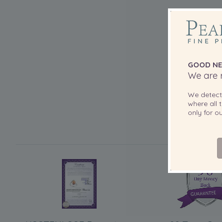
GOOD NE
We are r
We detec
where all t
only for 