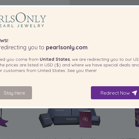
WS!
edirecting you to
pearlsonly.com
ted you come from
United States
, we are redirecting you to our
US
he prices are listed in
USD ($)
and where we have special deals and
our customers from
United States
. See you there!
IN IHREM PRODUKT ENTHALTEN
Stay Here
Redirect Now