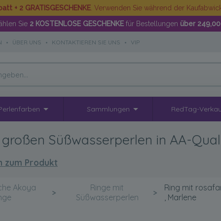
batt + 2 GRATISGESCHENKE
. Verwenden Sie während der Kaufabwi
hlen Sie
2 KOSTENLOSE GESCHENKE
für Bestellungen
über 249,00
N
•
ÜBER UNS
•
KONTAKTIEREN SIE UNS
•
VIP
Perlenfarben
Sammlungen
RedTag-Verkau
 großen Süßwasserperlen in AA-Quali
 zum Produkt
che Akoya
Ringe mit
Ring mit rosaf
>
>
inge
Süßwasserperlen
, Marlene