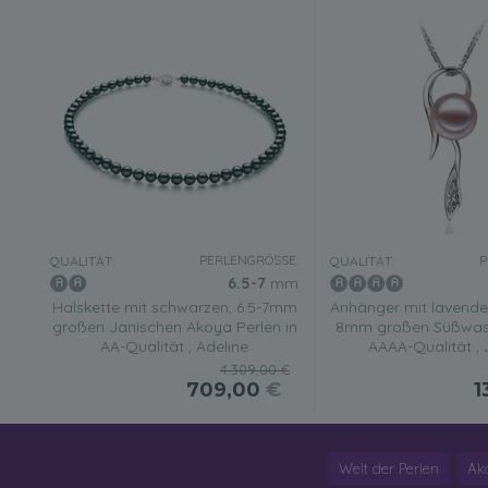
PERLENGRÖSSE:
P
QUALITÄT:
QUALITÄT:
6.5-7
mm
Halskette mit schwarzen, 6.5-7mm
Anhänger mit lavendel
großen Janischen Akoya Perlen in
8mm großen Süßwass
AA-Qualität , Adeline
AAAA-Qualität , 
4.309,00 €
709,00
€
1
Welt der Perlen
Ak