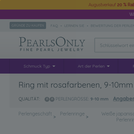
Augustverkauf
20 % Ra
Wä
FAQ
•
LERNEN SIE
•
BEWERTUNG DER PERLE
GRÜNDE ZU KAUFEN
Schmuck Typ
Art der Perlen
Ring mit rosafarbenen, 9-10mm
Angaben
QUALITÄT:
PERLENGRÖSSE:
9-10
mm
Perlengeschäft
Perlenringe
Weiße japanis
>
>
Perlenr