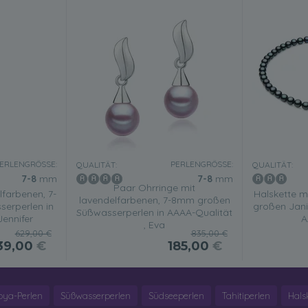
ERLENGRÖSSE:
PERLENGRÖSSE:
QUALITÄT:
QUALITÄT:
7-8
mm
7-8
mm
Paar Ohrringe mit
farbenen, 7-
Halskette m
lavendelfarbenen, 7-8mm großen
erperlen in
großen Jani
Süßwasserperlen in AAAA-Qualität
Jennifer
A
, Eva
629,00 €
835,00 €
39,00
€
185,00
€
oya-Perlen
Süßwasserperlen
Südseeperlen
Tahitiperlen
Hals