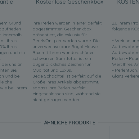
antie
Kostenlose Geschenkbox
KOSTEN
inem Grund
Ihre Perlen werden in einer perfekt
Zu Ihrem Pro
t zufrieden
abgestimmten Geschenkbox
folgende KO
en innerhalb
präsentiert, die exklusiv für
lt Ihres
PearlsOnly entworfen wurde. Die
• Weiche und
0% Ihres
unverwechselbare Royal Mauve
Aufbewahrun
ragen und ein
Box mit ihrem wunderschönen
Aufbewahren 
.
schwarzen Samtfutter ist ein
Perlen • Pea
t bei uns an
augenblickliches Zeichen für
Wert Ihres Ar
chten Sie,
Qualität und Luxus.
• Perlentuch,
ch und bei
Jede Schachtel ist perfekt auf die
Glanz verliere
leiche
Größe Ihres Artikels abgestimmt,
 wie bei Ihrem
sodass Ihre Perlen perfekt
eingeschlossen sind, während sie
nicht getragen werden.
ÄHNLICHE PRODUKTE