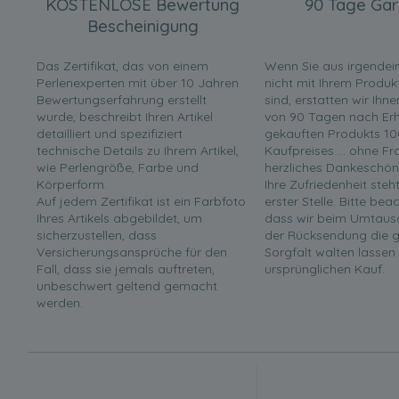
KOSTENLOSE Bewertung
90 Tage Gar
Bescheinigung
Das Zertifikat, das von einem
Wenn Sie aus irgende
Perlenexperten mit über 10 Jahren
nicht mit Ihrem Produk
Bewertungserfahrung erstellt
sind, erstatten wir Ihn
wurde, beschreibt Ihren Artikel
von 90 Tagen nach Erha
detailliert und spezifiziert
gekauften Produkts 10
technische Details zu Ihrem Artikel,
Kaufpreises ... ohne F
wie Perlengröße, Farbe und
herzliches Dankeschön
Körperform.
Ihre Zufriedenheit steh
Auf jedem Zertifikat ist ein Farbfoto
erster Stelle. Bitte bea
Ihres Artikels abgebildet, um
dass wir beim Umtaus
sicherzustellen, dass
der Rücksendung die g
Versicherungsansprüche für den
Sorgfalt walten lassen
Fall, dass sie jemals auftreten,
ursprünglichen Kauf.
unbeschwert geltend gemacht
werden.