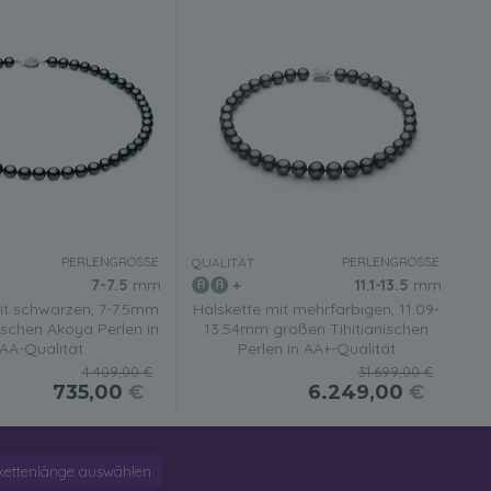
PERLENGRÖSSE:
PERLENGRÖSSE:
QUALITÄT:
7-7.5
mm
11.1-13.5
mm
it schwarzen, 7-7.5mm
Halskette mit mehrfarbigen, 11.09-
schen Akoya Perlen in
13.54mm großen Tihitianischen
AA-Qualität
Perlen in AA+-Qualität
4.409,00 €
31.699,00 €
735,00
€
6.249,00
€
kettenlänge auswählen