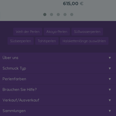
615,00
€
Welt der Perlen
Akoya-Perlen
Süßwasserperlen
Südseeperlen
Tahitiperlen
Halskettenlänge auswählen
Über uns
Schmuck Typ
Perlenfarben
Brauchen Sie Hilfe?
Verkauf/Ausverkauf
Sammlungen