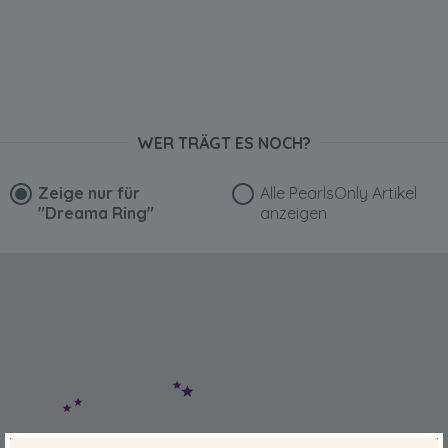
WER TRÄGT ES NOCH?
Zeige nur für
Alle PearlsOnly Artikel
"Dreama Ring"
anzeigen