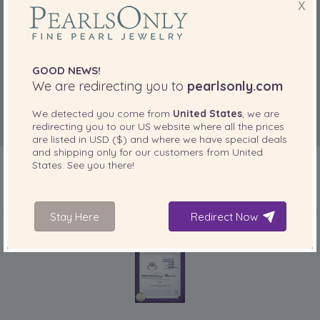
X
GOOD NEWS!
We are redirecting you to
pearlsonly.com
We detected you come from
United States
, we are
redirecting you to our
US
website where all the prices
are listed in
USD ($)
and where we have special deals
and shipping only for our customers from
United
States
. See you there!
IN IHREM PRODUKT ENTHALTEN
Stay Here
Redirect Now