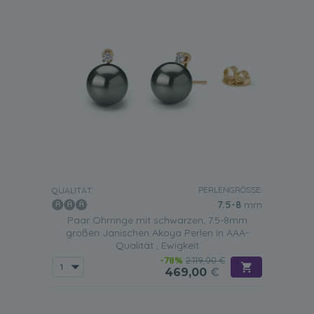
PERLENGRÖSSE:
QUALITÄT:
7.5-8
mm
Paar Ohrringe mit schwarzen, 7.5-8mm
großen Janischen Akoya Perlen in AAA-
Qualität , Ewigkeit
-78%
2.119,00 €
469,00
€