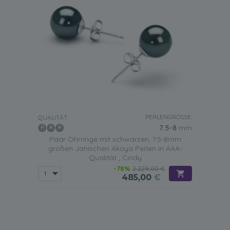
PERLENGRÖSSE:
QUALITÄT:
7.5-8
mm
Paar Ohrringe mit schwarzen, 7.5-8mm
großen Janischen Akoya Perlen in AAA-
Qualität , Cindy
-78%
2.229,00 €
485,00
€