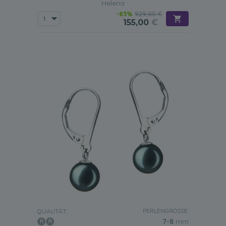
Helena
-83%
929,00 €
155,00
€
PERLENGRÖSSE:
QUALITÄT:
7-8
mm