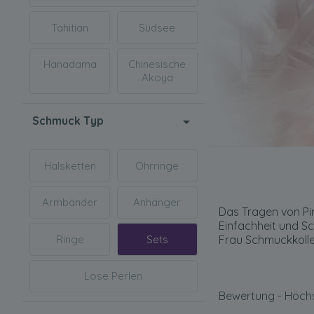
Tahitian
Südsee
Hanadama
Chinesische
Akoya
Schmuck Typ
Halsketten
Ohrringe
Armbänder
Anhänger
Das Tragen von Pin
Einfachheit und Sc
Frau Schmuckkolle
Ringe
Sets
Lose Perlen
Bewertung - Höchs