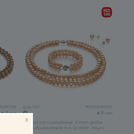
NGRÖSSE:
PERLENGRÖSSE:
QUALITÄT:
6-7
mm
6-7
mm
X
oßer
Set mit rosafarbener, 6-7mm großer
flecht
Süßwasserperle in A-Qualität , Kayra