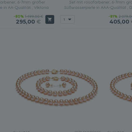
farbener, 6-7mm großer
Set mit rosafarbener, 6-7mm gr
 in AA-Qualität , Viktoria
Süßwasserperle in AAA-Qualität ,
-80%
1.499,00 €
-81%
2.079,0
295,00
€
405,00