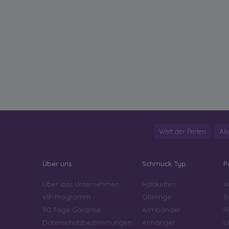
Welt der Perlen
Ak
Über uns
Schmuck Typ
P
Über das Unternehmen
Halsketten
W
VIP-Programm
Ohrringe
S
90 Tage Garantie
Armbänder
R
Datenschutzbestimmungen
Anhänger
L