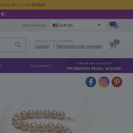
cklung den Code
AUG20
 €
!
ORT WÄHLEN:
EUR (€)
HERZLICH WILLKOMMEN
0
Loggen
|
Benutzerkonto Anlegen
Hilfe bei der Auswahl?
f
Ausverkauf
PROBIEREN PEARL WIZARD