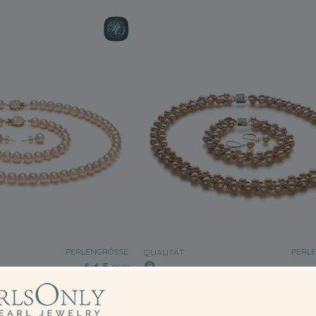
PERLENGRÖSSE:
PERLE
QUALITÄT:
6-6.5
mm
arbener, 6-6.5mm großer
Set mit rosafarbener, 6-7mm gr
 in AAAA-Qualität , Jola
Süßwasserperle in A-Qualität , Ge