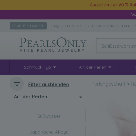
Augustverkauf
20 % Ra
Wä
FAQ
•
LERNEN SIE
•
BEWERTUNG DER PERLE
GRÜNDE ZU KAUFEN
Schmuck Typ
Art der Perlen
Perlengeschäft
>
Ro
Filter ausblenden
Art der Perlen
Süßwasser
Japanische Akoya