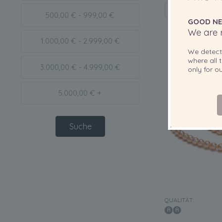
500,00 € - 999,00 €
GOOD NE
We are r
1.000,00 € - 2.999,00 €
We detec
where all t
3.000,00 € - 4.999,00 €
only for 
5.000,00 € +
QUALITÄT: