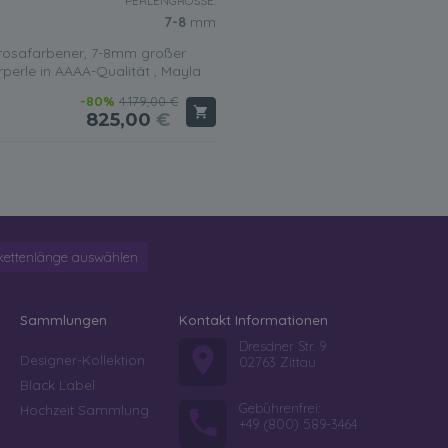
PERLENGRÖSSE:
7-8
mm
 rosafarbener, 7-8mm großer
perle in AAAA-Qualität , Mayla
-80%
4.179,00 €
825,00
€
kettenlänge auswählen
Sammlungen
Kontakt Informationen
Dresdner Str. 9
Designer-Kollektion
02763 Zittau
Black Label
Gebührenfrei:
Hochzeit Sammlung
+49 (800) 589-3464