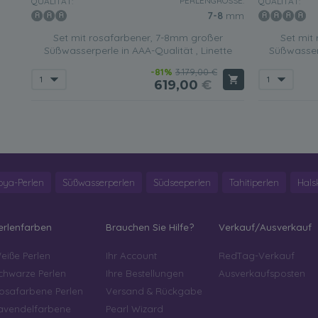
PERLENGRÖSSE:
QUALITÄT:
QUALITÄT:
7-8
mm
Set mit rosafarbener, 7-8mm großer
Set mit
Süßwasserperle in AAA-Qualität , Linette
Süßwasser
-81%
3.179,00 €
619,00
€
oya-Perlen
Süßwasserperlen
Südseeperlen
Tahitiperlen
Hals
erlenfarben
Brauchen Sie Hilfe?
Verkauf/Ausverkauf
eiße Perlen
Ihr Account
RedTag-Verkauf
chwarze Perlen
Ihre Bestellungen
Ausverkaufsposten
osafarbene Perlen
Versand & Rückgabe
avendelfarbene
Pearl Wizard