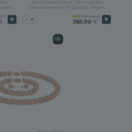
oßer
Set mit rosafarbener, 7-8mm großer
 Dascha
Süßwasserperle in AA-Qualität , Talisha
0 €
-81%
1.979,00 €
€
385,00
€