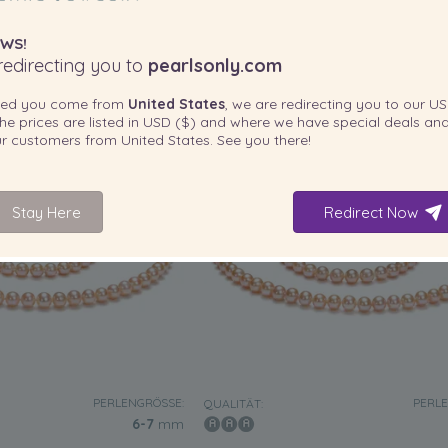
-75%
2.279,00 €
-78%
989,0
559,00
€
219,00
WS!
edirecting you to
pearlsonly.com
ted you come from
United States
, we are redirecting you to our
US
he prices are listed in
USD ($)
and where we have special deals and
our customers from
United States
. See you there!
Stay Here
Redirect Now
PERLENGRÖSSE:
PERLE
QUALITÄT:
6-7
mm