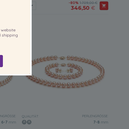
0 €
-80%
1.709,00 €
€
346,50
€
website
 shipping
NGRÖSSE:
PERLENGRÖSSE:
QUALITÄT:
6-7
mm
7-8
mm