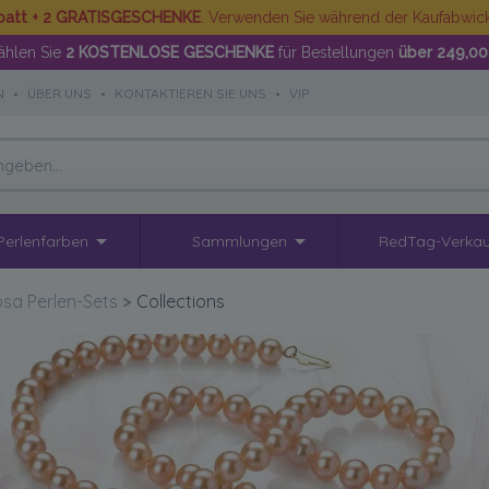
batt + 2 GRATISGESCHENKE
. Verwenden Sie während der Kaufabwi
hlen Sie
2 KOSTENLOSE GESCHENKE
für Bestellungen
über 249,00
N
•
ÜBER UNS
•
KONTAKTIEREN SIE UNS
•
VIP
Perlenfarben
Sammlungen
RedTag-Verkau
sa Perlen-Sets
>
Collections