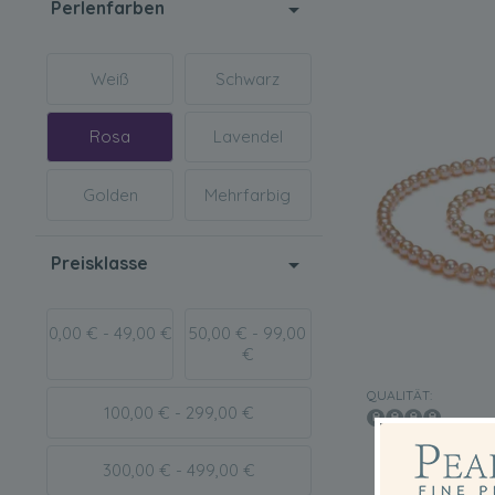
Perlenfarben
Weiß
Schwarz
Rosa
Lavendel
Golden
Mehrfarbig
Preisklasse
0,00 € - 49,00 €
50,00 € - 99,00
€
QUALITÄT:
100,00 € - 299,00 €
Set mit rosaf
300,00 € - 499,00 €
Süßwasserperle