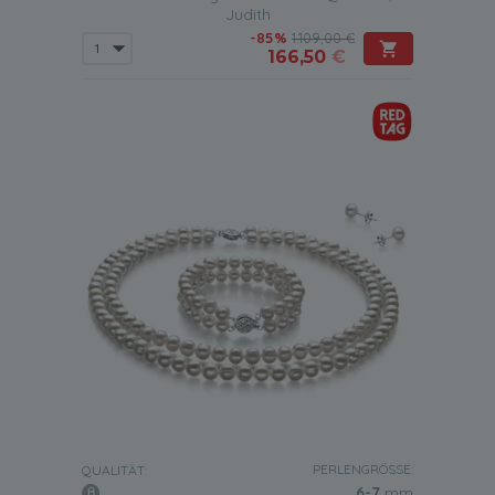
Judith
-85%
1.109,00 €
166,50
€
PERLENGRÖSSE:
QUALITÄT:
6-7
mm