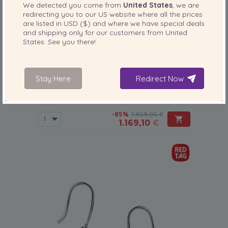
We detected you come from
United States
, we are
redirecting you to our
US
website where all the prices
are listed in
USD ($)
and where we have special deals
and shipping only for our customers from
United
States
. See you there!
PERLENGRÖSSE:
QUALITÄT:
7-8
mm
Stay Here
Redirect Now
Set mit weißer, 7-8mm großer Japanischer
Akoya Perle in AA-Qualität , Ines
-85%
7.909,00 €
1.169,10
€