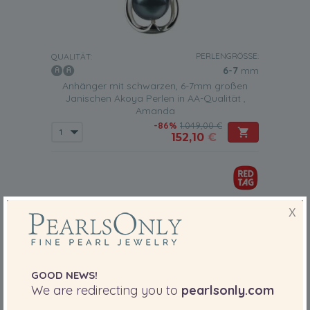
PERLENGRÖSSE:
QUALITÄT:
6-7
mm
Anhänger mit schwarzen, 6-7mm großen
Janischen Akoya Perlen in AA-Qualität ,
Amanda
-86%
1.049,00 €
152,10
€
X
GOOD NEWS!
We are redirecting you to
pearlsonly.com