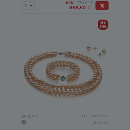
-82%
4.739,00 €
868,50
€
PERLENGRÖSSE:
QUALITÄT:
6-7
mm