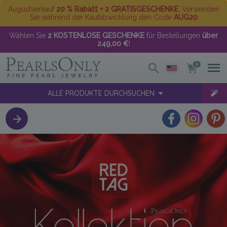
Augustverkauf
20 % Rabatt + 2 GRATISGESCHENKE
. Verwenden
Sie während der Kaufabwicklung den Code
AUG20
Wählen Sie
2 KOSTENLOSE GESCHENKE
für Bestellungen
über
249,00 €
!
0
ALLE PRODUKTE DURCHSUCHEN