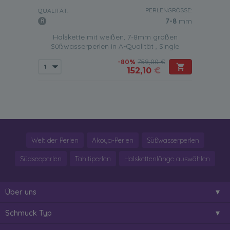
PERLENGRÖSSE:
QUALITÄT:
7-8
mm
Halskette mit weißen, 7-8mm großen
Süßwasserperlen in A-Qualität , Single
-80%
759,00 €
152,10
€
Welt der Perlen
Akoya-Perlen
Süßwasserperlen
Südseeperlen
Tahitiperlen
Halskettenlänge auswählen
Über uns
Schmuck Typ