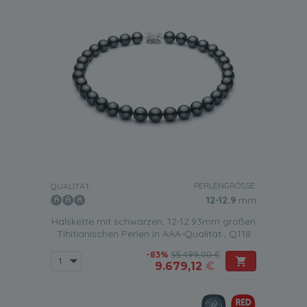
PERLENGRÖSSE:
QUALITÄT:
12-12.9
mm
Halskette mit schwarzen, 12-12.93mm großen
Tihitianischen Perlen in AAA-Qualität , Q118
-83%
55.499,00 €
9.679,12
€