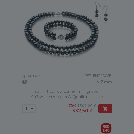
PERLENGRÖSSE:
QUALITÄT:
6-7
mm
Set mit schwarzer, 6-7mm großer
Süßwasserperle in A-Qualität , Julika
-78%
1.509,00 €
337,50
€