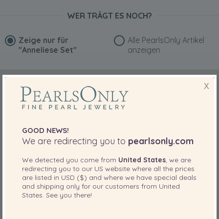
unvergessliches Präsent verschenken möchten.
WER TRÄGT ES NOCH?
Zeige nur für
Alle PearlsOnly Artikel
"Anneliese Set"
anzeigen
X
GOOD NEWS!
We are redirecting you to
pearlsonly.com
We detected you come from
United States
, we are
redirecting you to our
US
website where all the prices
are listed in
USD ($)
and where we have special deals
and shipping only for our customers from
United
States
. See you there!