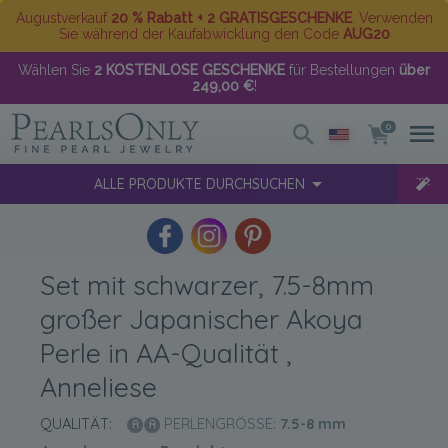
Augustverkauf
20 % Rabatt + 2 GRATISGESCHENKE
. Verwenden
Sie während der Kaufabwicklung den Code
AUG20
Wählen Sie
2 KOSTENLOSE GESCHENKE
für Bestellungen
über
249,00 €
!
0
ALLE PRODUKTE DURCHSUCHEN
Set mit schwarzer, 7.5-8mm
großer Japanischer Akoya
Perle in AA-Qualität ,
Anneliese
QUALITÄT:
PERLENGRÖSSE:
7.5-8
mm