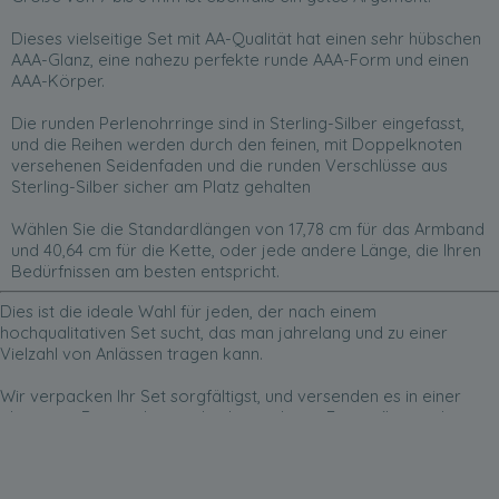
Dieses vielseitige Set mit AA-Qualität hat einen sehr hübschen
AAA-Glanz, eine nahezu perfekte runde AAA-Form und einen
AAA-Körper.
Die runden Perlenohrringe sind in Sterling-Silber eingefasst,
und die Reihen werden durch den feinen, mit Doppelknoten
versehenen Seidenfaden und die runden Verschlüsse aus
Sterling-Silber sicher am Platz gehalten
Wählen Sie die Standardlängen von 17,78 cm für das Armband
und 40,64 cm für die Kette, oder jede andere Länge, die Ihren
Bedürfnissen am besten entspricht.
Dies ist die ideale Wahl für jeden, der nach einem
hochqualitativen Set sucht, das man jahrelang und zu einer
Vielzahl von Anlässen tragen kann.
Wir verpacken Ihr Set sorgfältigst, und versenden es in einer
eleganten Box, und mit vielen kostenlosen Extras (bitte schauen
Sie unten).
Ihr Set verpacken wir gern als Geschenk, wenn Sie ein