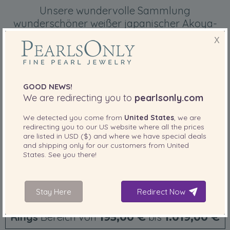
Unsere wundervolle Sammlung
wunderschöner weißer japanischer Akoya-
Perlenringe ergänzt jeden Look.
X
GOOD NEWS!
We are redirecting you to
pearlsonly.com
We detected you come from
United States
, we are
redirecting you to our
US
website where all the prices
are listed in
USD ($)
and where we have special deals
and shipping only for our customers from
United
States
. See you there!
Stay Here
Redirect Now
Rings
Bereich von
bis
195,00 €
1.019,00 €