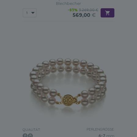
Blechbecher
-83%
3.269,00 €
569,00
€
PERLENGRÖSSE:
QUALITÄT:
6-7
mm