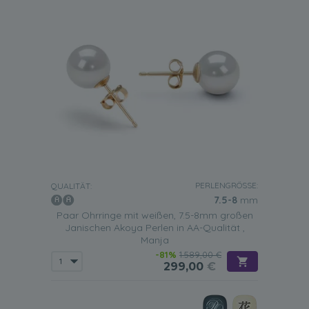
PERLENGRÖSSE:
QUALITÄT:
7.5-8
mm
Paar Ohrringe mit weißen, 7.5-8mm großen
Janischen Akoya Perlen in AA-Qualität ,
Manja
-81%
1.589,00 €
299,00
€