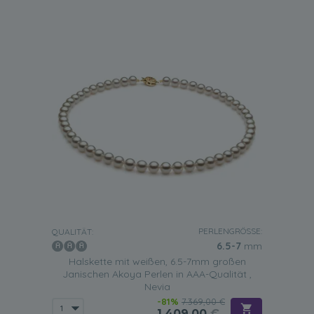
PERLENGRÖSSE:
QUALITÄT:
6.5-7
mm
Halskette mit weißen, 6.5-7mm großen
Janischen Akoya Perlen in AAA-Qualität ,
Nevia
-81%
7.369,00 €
1.409,00
€