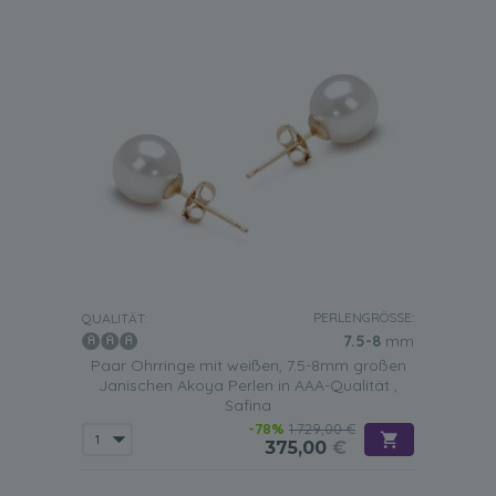
PERLENGRÖSSE:
QUALITÄT:
7.5-8
mm
Paar Ohrringe mit weißen, 7.5-8mm großen
Janischen Akoya Perlen in AAA-Qualität ,
Safina
-78%
1.729,00 €
375,00
€