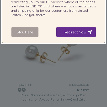
redirecting you to our
US
website where all the prices
are listed in
USD ($)
and where we have special deals
and shipping only for our customers from
United
States
. See you there!
Stay Here
Redirect Now
PERLENGRÖSSE:
QUALITÄT:
6-7
mm
Paar Ohrringe mit weißen, 6-7mm großen
Janischen Akoya Perlen in AA-Qualität ,
Leona