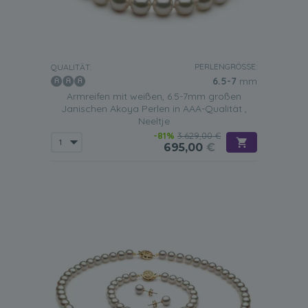
PERLENGRÖSSE:
QUALITÄT:
6.5-7
mm
Armreifen mit weißen, 6.5-7mm großen
Janischen Akoya Perlen in AAA-Qualität ,
Neeltje
-81%
3.629,00 €
695,00
€