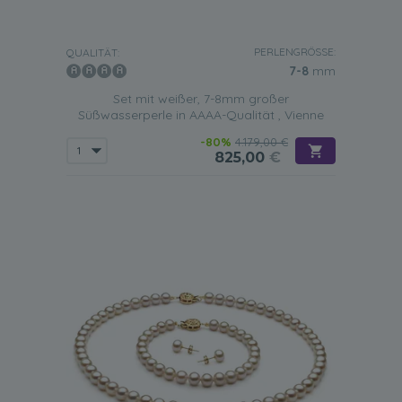
PERLENGRÖSSE:
QUALITÄT:
7-8
mm
Set mit weißer, 7-8mm großer
Süßwasserperle in AAAA-Qualität , Vienne
-80%
4.179,00 €
825,00
€