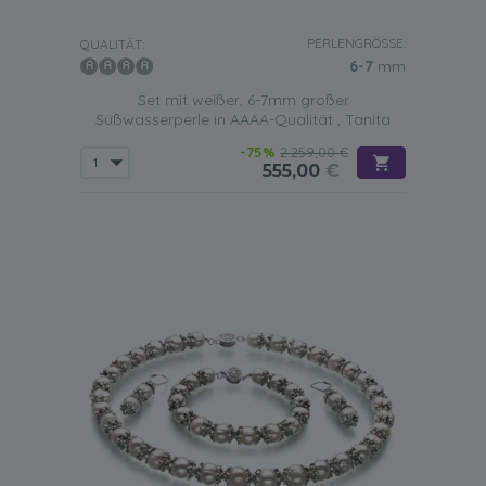
PERLENGRÖSSE:
QUALITÄT:
6-7
mm
Set mit weißer, 6-7mm großer
Süßwasserperle in AAAA-Qualität , Tanita
-75%
2.259,00 €
555,00
€