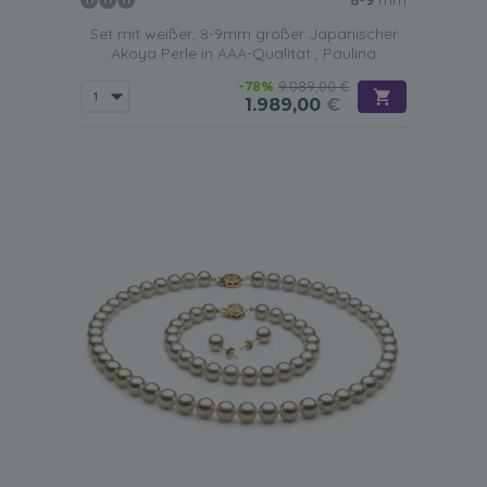
8-9
mm
Set mit weißer, 8-9mm großer Japanischer
Akoya Perle in AAA-Qualität , Paulina
-78%
9.089,00 €
1.989,00
€