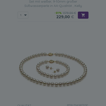
Set mit weißer, 9-10mm großer
Süßwasserperle in AA-Qualität , Kelly
-81%
1.179,00 €
229,00
€
PERLENGRÖSSE:
QUALITÄT: