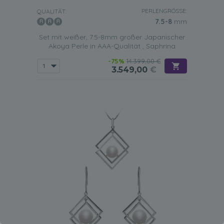
PERLENGRÖSSE:
QUALITÄT:
7.5-8
mm
Set mit weißer, 7.5-8mm großer Japanischer
Akoya Perle in AAA-Qualität , Saphrina
-75%
14.399,00 €
3.549,00
€