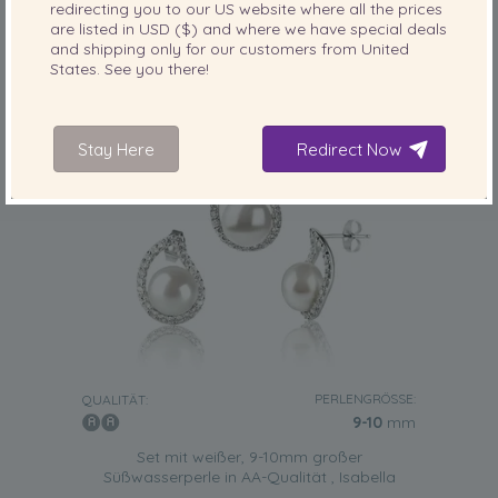
redirecting you to our
US
website where all the prices
are listed in
USD ($)
and where we have special deals
and shipping only for our customers from
United
States
. See you there!
Stay Here
Redirect Now
PERLENGRÖSSE:
QUALITÄT:
9-10
mm
Set mit weißer, 9-10mm großer
Süßwasserperle in AA-Qualität , Isabella