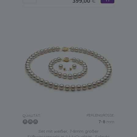
399,00
€
PERLENGRÖSSE:
QUALITÄT:
7-8
mm
Set mit weißer, 7-8mm großer
Süßwasserperle in AAA-Qualität , Selinde