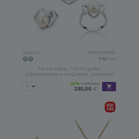
PERLENGRÖSSE:
QUALITÄT:
7-10
mm
Set mit weißer, 7-10mm großer
Süßwasserperle in AA-Qualität , Katie Heart
-80%
1.439,00 €
285,00
€