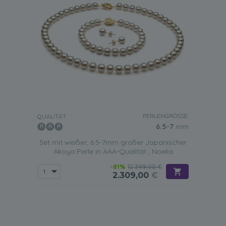
PERLENGRÖSSE:
QUALITÄT:
6.5-7
mm
Set mit weißer, 6.5-7mm großer Japanischer
Akoya Perle in AAA-Qualität , Noelia
-81%
12.399,00 €
2.309,00
€