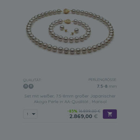
PERLENGRÖSSE:
QUALITÄT:
7.5-8
mm
Set mit weißer, 7.5-8mm großer Japanischer
Akoya Perle in AA-Qualität , Marisol
-83%
16.899,00 €
2.869,00
€