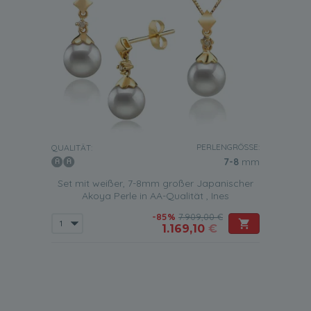
PERLENGRÖSSE:
QUALITÄT:
7-8
mm
Set mit weißer, 7-8mm großer Japanischer
Akoya Perle in AA-Qualität , Ines
-85%
7.909,00 €
1.169,10
€