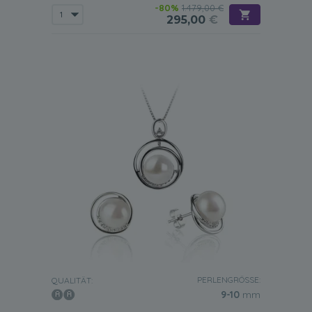
-80%
1.479,00 €
295,00
€
PERLENGRÖSSE:
QUALITÄT:
9-10
mm