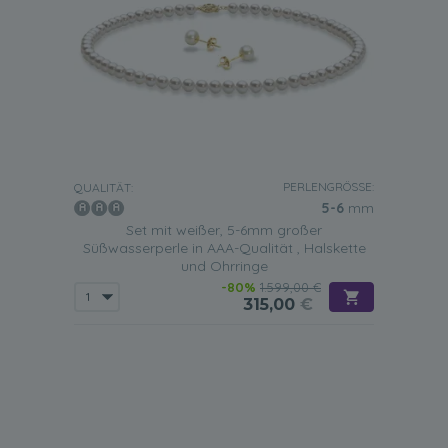
PERLENGRÖSSE:
QUALITÄT:
5-6
mm
Set mit weißer, 5-6mm großer
Süßwasserperle in AAA-Qualität , Halskette
und Ohrringe
-80%
1.599,00 €
315,00
€