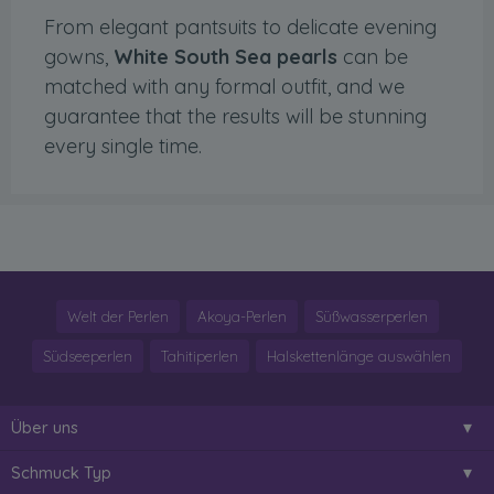
From elegant pantsuits to delicate evening
gowns,
White South Sea pearls
can be
matched with any formal outfit, and we
guarantee that the results will be stunning
every single time.
Welt der Perlen
Akoya-Perlen
Süßwasserperlen
Südseeperlen
Tahitiperlen
Halskettenlänge auswählen
Über uns
Schmuck Typ