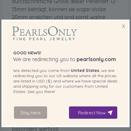
durchschnittliche Größe dieser Perlenart 12-
13mm beträgt, können sie sogar stolze
20mm erreichen und sind somit wahre
Luxusobjekte.
X
Südseeperlen
sind perfekt rund, da sie einen
Kern haben. Ihre perfekte Form wird durch
GOOD NEWS!
einen einzigartigen Glanz vervollständigt,
We are redirecting you to
pearlsonly.com
was sie zu den wertvollsten Edelsteinen
überhaupt macht.
We detected you come from
United States
, we are
redirecting you to our
US
website where all the prices
are listed in
USD ($)
and where we have special deals
Werttipps für weiße Südseeperlen
and shipping only for our customers from
United
Größe
States
. See you there!
Südseeperlen sind größer als japanische
Akoya-, Süßwasser- und sogar Tahitiperlen
Stay Here
Redirect Now
und erreichen Rekordgrößen. Das macht sie
besonders wertvoll.