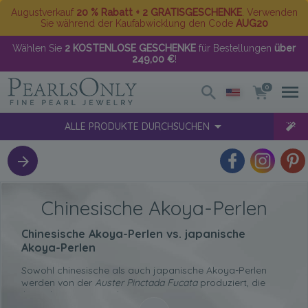
Augustverkauf
20 % Rabatt + 2 GRATISGESCHENKE
. Verwenden
Sie während der Kaufabwicklung den Code
AUG20
Wählen Sie
2 KOSTENLOSE GESCHENKE
für Bestellungen
über
249,00 €
!
0
ALLE PRODUKTE DURCHSUCHEN
Chinesische Akoya-Perlen
Chinesische Akoya-Perlen vs. japanische
Akoya-Perlen
Sowohl chinesische als auch japanische Akoya-Perlen
werden von der
Auster Pinctada Fucata
produziert, die
ihnen ihren Namen gibt.