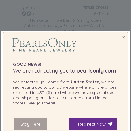
PERLENGRÖSSE:
QUALITÄT:
6-7
mm
Halskette mit weißen, 6-7mm großen
Chinesischen Akoya Perlen in AA+-Qualität ,
Gabriella
-80%
2.169,00 €
X
Sorry, ausverkauft
425,00
€
GOOD NEWS!
We are redirecting you to
pearlsonly.com
We detected you come from
United States
, we are
redirecting you to our
US
website where all the prices
are listed in
USD ($)
and where we have special deals
and shipping only for our customers from
United
States
. See you there!
Stay Here
Redirect Now