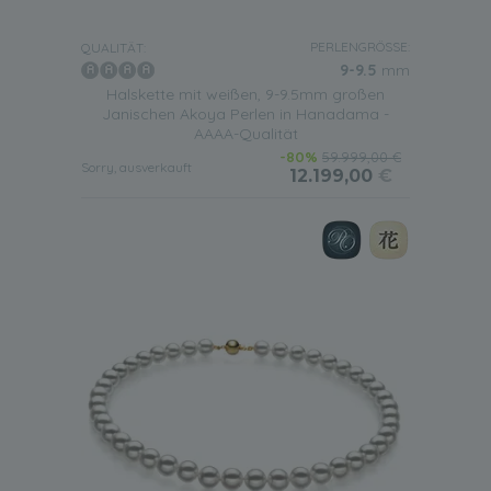
PERLENGRÖSSE:
QUALITÄT:
9-9.5
mm
Halskette mit weißen, 9-9.5mm großen
Janischen Akoya Perlen in Hanadama -
AAAA-Qualität
-80%
59.999,00 €
Sorry, ausverkauft
12.199,00
€