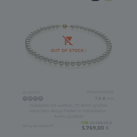
PERLENGRÖSSE:
QUALITÄT:
7.5-8
mm
Halskette mit weißen, 7.5-8mm großen
Janischen Akoya Perlen in Hanadama -
AAAA-Qualität
-72%
20.499,00 €
Sorry, ausverkauft
5.769,00
€