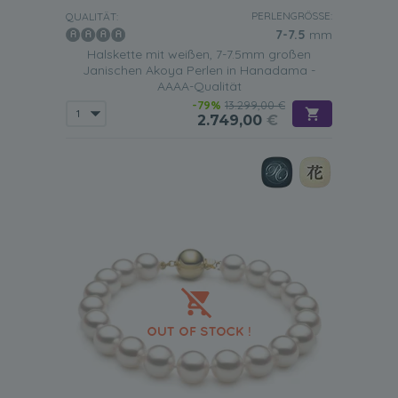
PERLENGRÖSSE:
QUALITÄT:
7-7.5
mm
Halskette mit weißen, 7-7.5mm großen
Janischen Akoya Perlen in Hanadama -
AAAA-Qualität
-79%
13.299,00 €
2.749,00
€