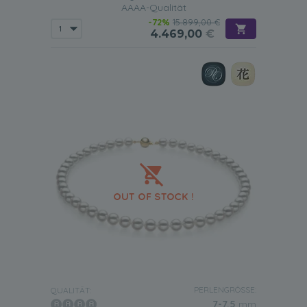
AAAA-Qualität
-72%
15.899,00 €
4.469,00
€
PERLENGRÖSSE:
QUALITÄT:
7-7.5
mm