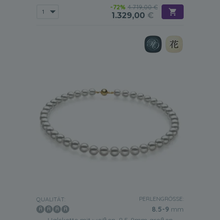
-72%
4.719,00 €
1.329,00
€
PERLENGRÖSSE:
QUALITÄT:
8.5-9
mm