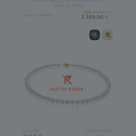
Janischen Akoya Perlen in Hanadama -
AAAA-Qualität
-72%
8.219,00 €
Sorry, ausverkauft
2.309,00
€
PERLENGRÖSSE:
QUALITÄT: