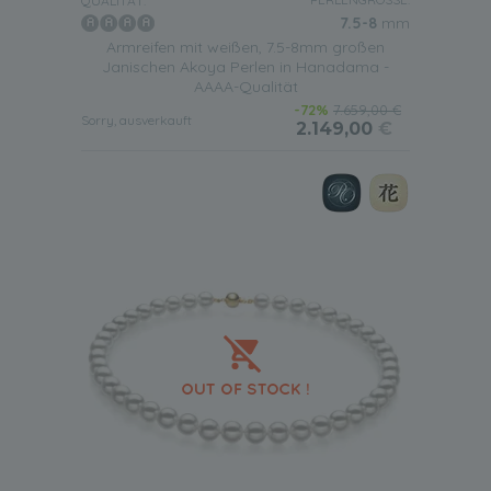
QUALITÄT:
7.5-8
mm
Armreifen mit weißen, 7.5-8mm großen
Janischen Akoya Perlen in Hanadama -
AAAA-Qualität
-72%
7.659,00 €
Sorry, ausverkauft
2.149,00
€