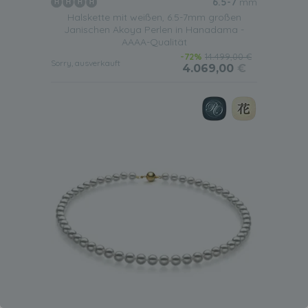
6.5-7
mm
Halskette mit weißen, 6.5-7mm großen
Janischen Akoya Perlen in Hanadama -
AAAA-Qualität
-72%
14.499,00 €
Sorry, ausverkauft
4.069,00
€