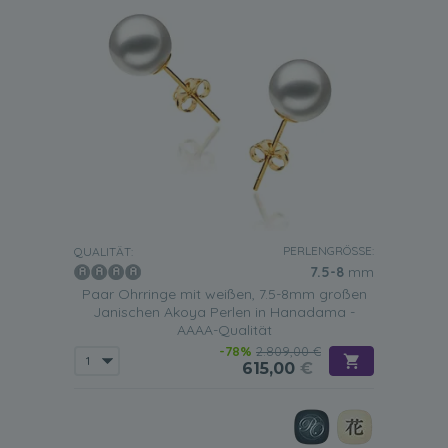
PERLENGRÖSSE:
QUALITÄT:
7.5-8
mm
Paar Ohrringe mit weißen, 7.5-8mm großen
Janischen Akoya Perlen in Hanadama -
AAAA-Qualität
-78%
2.809,00 €
615,00
€