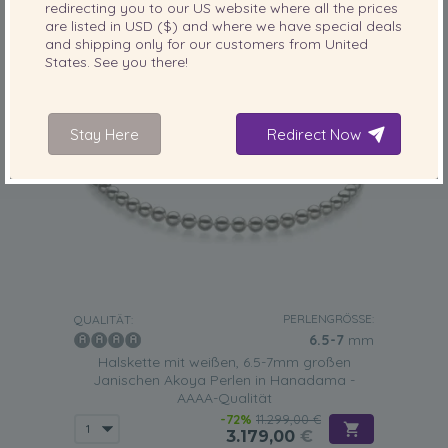
redirecting you to our
US
website where all the prices
are listed in
USD ($)
and where we have special deals
and shipping only for our customers from
United
States
. See you there!
Stay Here
Redirect Now
PERLENGRÖSSE:
QUALITÄT:
6.5-7
mm
Halskette mit weißen, 6.5-7mm großen
Janischen Akoya Perlen in Hanadama -
AAAA-Qualität
-72%
11.299,00 €
3.179,00
€