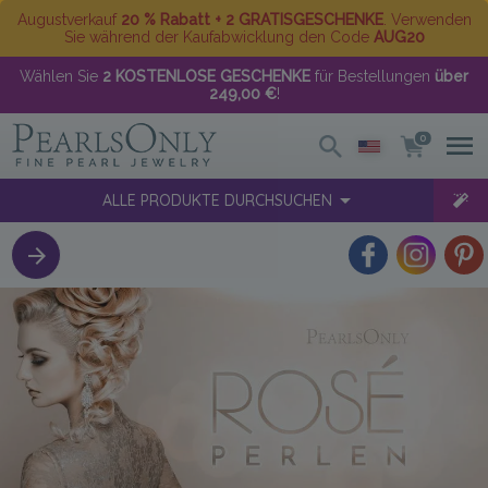
Augustverkauf
20 % Rabatt + 2 GRATISGESCHENKE
. Verwenden
Sie während der Kaufabwicklung den Code
AUG20
Wählen Sie
2 KOSTENLOSE GESCHENKE
für Bestellungen
über
249,00 €
!
0
ALLE PRODUKTE DURCHSUCHEN