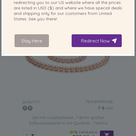
redirecting you to our
US
website where all the prices
are listed in
USD ($)
and where we have special deals
and shipping only for our customers from
United
States
. See you there!
Stay Here
Redirect Now
PERLENGRÖSSE:
QUALITÄT:
7-8
mm
Set mit rosafarbener, 7-8mm großer
Süßwasserperle in AA-Qualität , Talisha
-81%
1.979,00 €