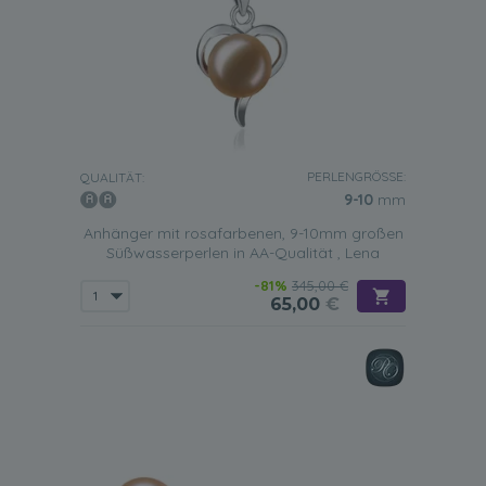
PERLENGRÖSSE:
QUALITÄT:
9-10
mm
Anhänger mit rosafarbenen, 9-10mm großen
Süßwasserperlen in AA-Qualität , Lena
-81%
345,00 €
65,00
€