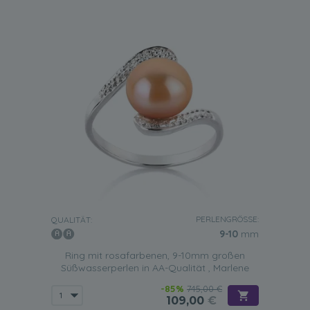
PERLENGRÖSSE:
QUALITÄT:
9-10
mm
Ring mit rosafarbenen, 9-10mm großen
Süßwasserperlen in AA-Qualität , Marlene
-85%
745,00 €
109,00
€