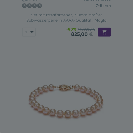
7-8
mm
Set mit rosafarbener, 7-8mm großer
Süßwasserperle in AAAA-Qualität , Mayla
-80%
4.179,00 €
825,00
€