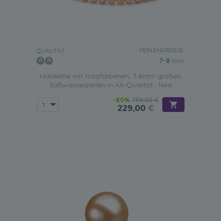
PERLENGRÖSSE:
QUALITÄT:
7-8
mm
Halskette mit rosafarbenen, 7-8mm großen
Süßwasserperlen in AA-Qualität , Nea
-80%
1.119,00 €
229,00
€