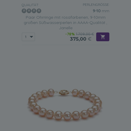
PERLENGRÖSSE:
QUALITÄT:
9-10
mm
Paar Ohrringe mit rosafarbenen, 9-10mm
großen Süßwasserperlen in AAAA-Qualität ,
Janelle
-78%
1.709,00 €
375,00
€