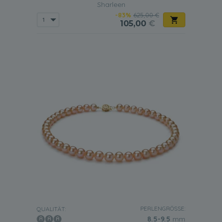
Sharleen
-83%
625,00 €
105,00
€
PERLENGRÖSSE:
QUALITÄT:
8.5-9.5
mm