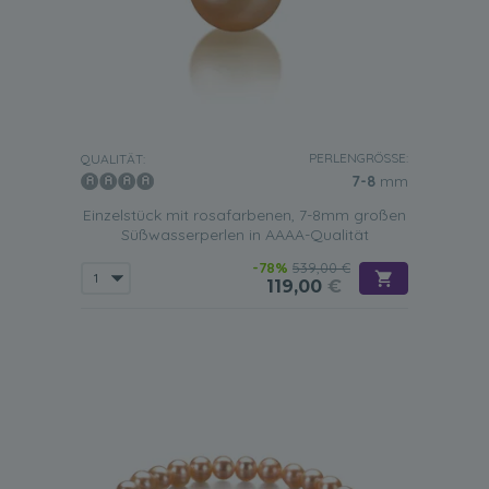
PERLENGRÖSSE:
QUALITÄT:
7-8
mm
Einzelstück mit rosafarbenen, 7-8mm großen
Süßwasserperlen in AAAA-Qualität
-78%
539,00 €
119,00
€