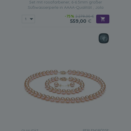
Set mit rosafarbener, 6-6.5mm großer
Süßwasserperle in AAAA-Qualität , Jola
-75%
2.279,00 €
559,00
€
PERLENGRÖSSE:
QUALITÄT: