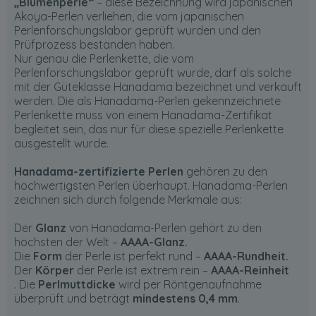
„Blumenperle“
– diese Bezeichnung wird japanischen
Akoya-Perlen verliehen, die vom japanischen
Perlenforschungslabor geprüft wurden und den
Prüfprozess bestanden haben.
Nur genau die Perlenkette, die vom
Perlenforschungslabor geprüft wurde, darf als solche
mit der Güteklasse Hanadama bezeichnet und verkauft
werden. Die als Hanadama-Perlen gekennzeichnete
Perlenkette muss von einem Hanadama-Zertifikat
begleitet sein, das nur für diese spezielle Perlenkette
ausgestellt wurde.
Hanadama-zertifizierte Perlen
gehören zu den
hochwertigsten Perlen überhaupt. Hanadama-Perlen
zeichnen sich durch folgende Merkmale aus:
Der
Glanz
von Hanadama-Perlen gehört zu den
höchsten der Welt –
AAAA-Glanz.
Die
Form
der Perle ist perfekt rund –
AAAA-Rundheit.
Der
Körper
der Perle ist extrem rein –
AAAA-Reinheit
. Die
Perlmuttdicke
wird per Röntgenaufnahme
überprüft und beträgt
mindestens 0,4 mm
.