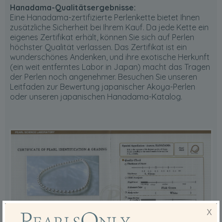
Hanadama-Qualitätsergebnisse:
Eine Hanadama-zertifizierte Perlenkette bietet Ihnen
zusätzliche Sicherheit bei Ihrem Kauf. Da jede Kette ein
eigenes Zertifikat erhält, können Sie sich auf Perlen
höchster Qualität verlassen. Das Zertifikat ist ein
wunderschönes Andenken, und ihre exotische Herkunft
(ein weit entferntes Labor in Japan) macht das Tragen
der Perlen noch angenehmer. Besuchen Sie unseren
Leitfaden zur Bewertung japanischer Akoya-Perlen
oder unseren japanischen Hanadama-Katalog.
X