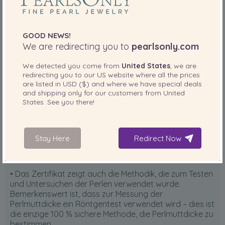
GOOD NEWS!
We are redirecting you to
pearlsonly.com
We detected you come from
United States
, we are
Das Zertifikat erklärt:
redirecting you to our
US
website where all the prices
are listed in
USD ($)
and where we have special deals
and shipping only for our customers from
United
• Der obere Teil des Hanadama-Zertifikats zeigt die
States
. See you there!
Perlen, die vom Perlenforschungslabor bewertet
wurden. Damit das Zertifikat gültig bleibt, muss sich an
der Halskette dieselbe Anzahl an Perlen befinden, die
bewertet wurden. Mit anderen Worten: NACH
Stay Here
Redirect Now
Ausstellung des Zertifikats ist kein Austausch von
Perlen in der Kette mehr zulässig.
• Das Zertifikat zeigt auch die Methodik, die zum Testen
und Untersuchen der Perlen verwendet wurde.
Bemerkenswert ist, dass zur Messung der
Perlmuttdicke ein Röntgentest verwendet wird – dies ist
die einzige 100 % sichere Methode, die Perlmuttdicke zu
bestimmen.