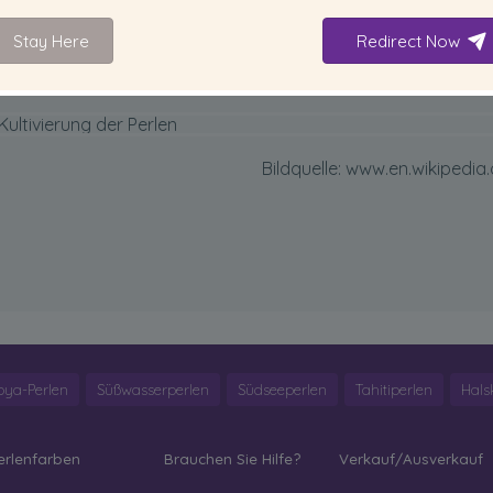
Neben seinem Einfallsreichtum haben seine bemerkenswerte Vi
er führenden Schmuckstücke gemacht. Sein Unternehmen trä
Stay Here
Redirect Now
Bildquelle:
www.en.wikipedia.
oya-Perlen
Süßwasserperlen
Südseeperlen
Tahitiperlen
Hals
erlenfarben
Brauchen Sie Hilfe?
Verkauf/Ausverkauf