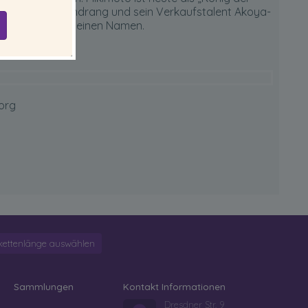
sion, sein Tatendrang und sein Verkaufstalent Akoya-
gt noch heute seinen Namen.
org
kettenlänge auswählen
Sammlungen
Kontakt Informationen
Dresdner Str. 9