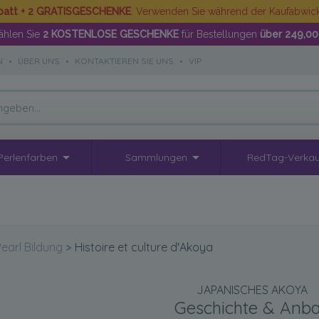
batt + 2 GRATISGESCHENKE
. Verwenden Sie während der Kaufabwi
hlen Sie
2 KOSTENLOSE GESCHENKE
für Bestellungen
über 249,00
N
•
ÜBER UNS
•
KONTAKTIEREN SIE UNS
•
VIP
Perlenfarben
Sammlungen
RedTag-Verkau
Pearl Bildung
>
Histoire et culture d'Akoya
JAPANISCHES AKOYA
Geschichte & Anb