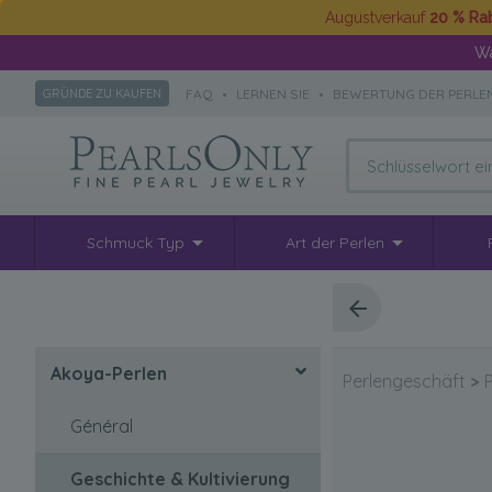
Augustverkauf
20 % Ra
Wä
FAQ
•
LERNEN SIE
•
BEWERTUNG DER PERLE
GRÜNDE ZU KAUFEN
Schmuck Typ
Art der Perlen
Akoya-Perlen
Perlengeschäft
>
Général
Geschichte & Kultivierung