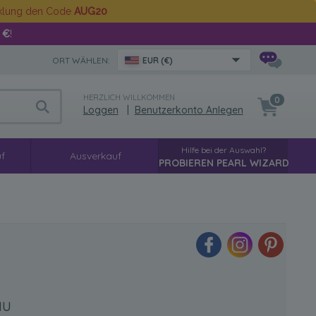
cklung den Code
AUG20
 €
!
ORT WÄHLEN:
EUR (€)
HERZLICH WILLKOMMEN
0
Loggen
|
Benutzerkonto Anlegen
Hilfe bei der Auswahl?
f
Ausverkauf
PROBIEREN PEARL WIZARD
au